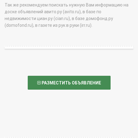
Так же рекомендуем поискать нужную Вам информацию на
доске объявлений авито.ру (avito.ru), в базе по
недвижимости циан.ру (cian.ru), в базе домофонд.ру
(domofond.ru), в газете из рук в руки (irr.ru).
РАЗМЕСТИТЬ ОБЪЯВЛЕНИЕ