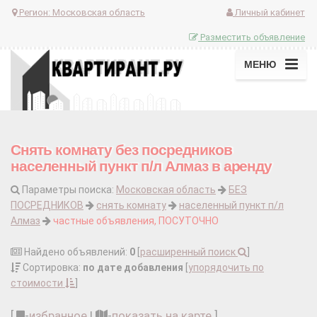
Регион:
Московская область
Личный кабинет
Разместить объявление
МЕНЮ
Снять комнату без посредников
населенный пункт п/л Алмаз в аренду
Параметры поиска:
Московская область
БЕЗ
ПОСРЕДНИКОВ
снять комнату
населенный пункт п/л
Алмаз
частные объявления, ПОСУТОЧНО
Найдено объявлений:
0
[
расширенный поиск
]
Сортировка:
по дате добавления
[
упорядочить по
стоимости
]
[
-
избранное
|
-
показать на карте
]