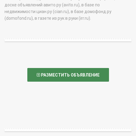
доске объявлений авито.ру (avito.ru), в базе по
недвижимости циан.ру (cian.ru), в базе домофонд.ру
(domofond.ru), в газете из рук в руки (irr.ru).
РАЗМЕСТИТЬ ОБЪЯВЛЕНИЕ