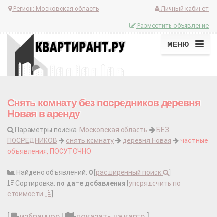
Регион:
Московская область
Личный кабинет
Разместить объявление
МЕНЮ
Снять комнату без посредников деревня
Новая в аренду
Параметры поиска:
Московская область
БЕЗ
ПОСРЕДНИКОВ
снять комнату
деревня Новая
частные
объявления, ПОСУТОЧНО
Найдено объявлений:
0
[
расширенный поиск
]
Сортировка:
по дате добавления
[
упорядочить по
стоимости
]
[
-
избранное
|
-
показать на карте
]