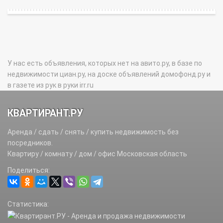
У нас есть объявления, которых нет на авито.ру, в базе по
недвижимости циан.ру, на доске объявлений домофонд.ру и
в газете из рук в руки irr.ru
КВАРТИРАНТ.РУ
Аренда / сдать / снять / купить недвижимость без
посредников.
Квартиру / комнату / дом / офис Московская область
Поделиться:
Статистика: