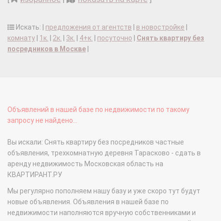
Искать: |
предложения от агентств
|
в новостройке
|
комнату
|
1к.
|
2к.
|
3к.
|
4+к.
|
посуточно
|
Снять квартиру без
посредников в Москве
|
Объявлений в нашей базе по недвижимости по такому
запросу не найдено...
Вы искали: Снять квартиру без посредников частные
объявления, трехкомнатную деревня Тарасково - сдать в
аренду недвижимость Московская область на
КВАРТИРАНТ.РУ
Мы регулярно пополняем нашу базу и уже скоро тут будут
новые объявления. Объявления в нашей базе по
недвижимости наполняются вручную собственниками и