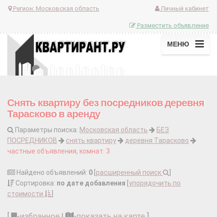
Регион:
Московская область
Личный кабинет
Разместить объявление
МЕНЮ
Снять квартиру без посредников деревня
Тарасково в аренду
Параметры поиска:
Московская область
БЕЗ
ПОСРЕДНИКОВ
снять квартиру
деревня Тарасково
частные объявления, комнат: 3
Найдено объявлений:
0
[
расширенный поиск
]
Сортировка:
по дате добавления
[
упорядочить по
стоимости
]
[
-
избранное
|
-
показать на карте
]