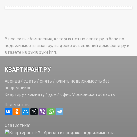
У нас есть объявления, которых нет на авито.ру, в базе по
недвижимости циан.ру, на доске объявлений домофонд.ру и
в газете из рук в руки irr.ru
КВАРТИРАНТ.РУ
Аренда / сдать / снять / купить недвижимость без
посредников.
Квартиру / комнату / дом / офис Московская область
Поделиться:
Статистика: