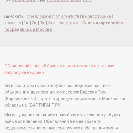
Искать: |
предложения от агентств
|
в новостройке
|
комнату
|
1к.
|
2к.
|
3к.
|
4+к.
|
посуточно
|
Снять квартиру без
посредников в Москве
|
Объявлений в нашей базе по недвижимости по такому
запросу не найдено...
Вы искали: Снять квартиру без посредников частные
объявления, двухкомнатную поселок Барская Гора
(Верейское с/п) - сдать в аренду недвижимость Московская
область на КВАРТИРАНТ.РУ
Мы регулярно пополняем нашу базу и уже скоро тут будут
новые объявления. Объявления в нашей базе по
недвижимости наполняются вручную собственниками и