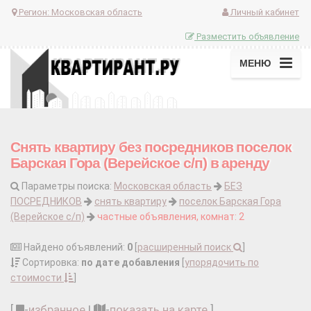
Регион:
Московская область
Личный кабинет
Разместить объявление
МЕНЮ
Снять квартиру без посредников поселок
Барская Гора (Верейское с/п) в аренду
Параметры поиска:
Московская область
БЕЗ
ПОСРЕДНИКОВ
снять квартиру
поселок Барская Гора
(Верейское с/п)
частные объявления, комнат: 2
Найдено объявлений:
0
[
расширенный поиск
]
Сортировка:
по дате добавления
[
упорядочить по
стоимости
]
[
-
избранное
|
-
показать на карте
]