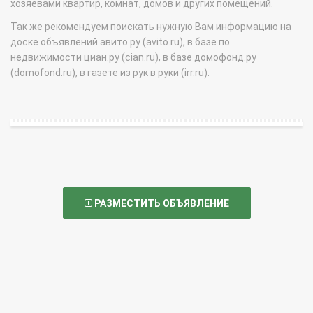
хозяевами квартир, комнат, домов и других помещений.
Так же рекомендуем поискать нужную Вам информацию на
доске объявлений авито.ру (avito.ru), в базе по
недвижимости циан.ру (cian.ru), в базе домофонд.ру
(domofond.ru), в газете из рук в руки (irr.ru).
РАЗМЕСТИТЬ ОБЪЯВЛЕНИЕ