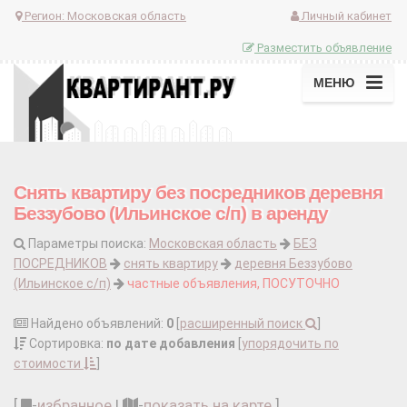
Регион:
Московская область
Личный кабинет
Разместить объявление
МЕНЮ
Снять квартиру без посредников деревня
Беззубово (Ильинское с/п) в аренду
Параметры поиска:
Московская область
БЕЗ
ПОСРЕДНИКОВ
снять квартиру
деревня Беззубово
(Ильинское с/п)
частные объявления, ПОСУТОЧНО
Найдено объявлений:
0
[
расширенный поиск
]
Сортировка:
по дате добавления
[
упорядочить по
стоимости
]
[
-
избранное
|
-
показать на карте
]