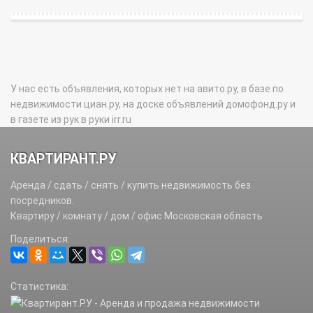
У нас есть объявления, которых нет на авито.ру, в базе по
недвижимости циан.ру, на доске объявлений домофонд.ру и
в газете из рук в руки irr.ru
КВАРТИРАНТ.РУ
Аренда / сдать / снять / купить недвижимость без
посредников.
Квартиру / комнату / дом / офис Московская область
Поделиться:
Статистика: