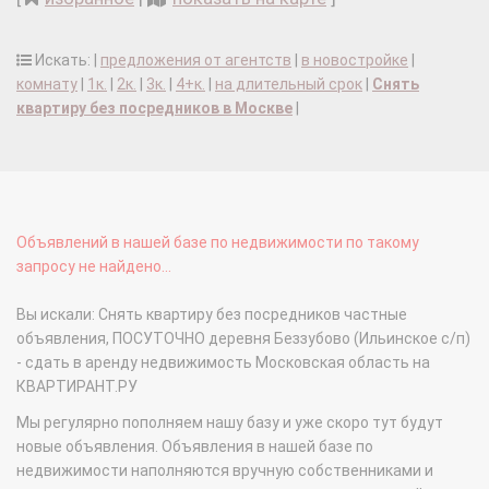
Искать: |
предложения от агентств
|
в новостройке
|
комнату
|
1к.
|
2к.
|
3к.
|
4+к.
|
на длительный срок
|
Снять
квартиру без посредников в Москве
|
Объявлений в нашей базе по недвижимости по такому
запросу не найдено...
Вы искали: Снять квартиру без посредников частные
объявления, ПОСУТОЧНО деревня Беззубово (Ильинское с/п)
- сдать в аренду недвижимость Московская область на
КВАРТИРАНТ.РУ
Мы регулярно пополняем нашу базу и уже скоро тут будут
новые объявления. Объявления в нашей базе по
недвижимости наполняются вручную собственниками и