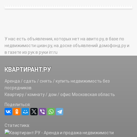
У нас есть объявления, которых нет на авито.ру, в базе по
недвижимости циан.ру, на доске объявлений домофонд.ру и
в газете из рук в руки irr.ru
КВАРТИРАНТ.РУ
Аренда / сдать / снять / купить недвижимость без
посредников.
Квартиру / комнату / дом / офис Московская область
Поделиться:
Статистика: