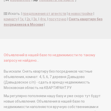
Искать: |
предложения от агентств
|
в новостройке
|
комнату
|
1к.
|
2к.
|
3к.
|
4+к.
|
посуточно
|
Снять квартиру без
посредников в Москве
|
Объявлений в нашей базе по недвижимости по такому
запросу не найдено...
Вы искали: Снять квартиру без посредников частные
объявления, комнат: 4, 5, 6, 7 деревня Давыдово
(Давыдовское с/п) - сдать в аренду недвижимость
Московская область на КВАРТИРАНТ.РУ
Мы регулярно пополняем нашу базу и уже скоро тут будут
новые объявления. Объявления в нашей базе по
недвижимости наполняются вручную собственниками и