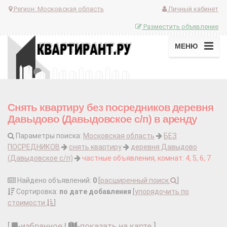
Регион:
Московская область
Личный кабинет
Разместить объявление
МЕНЮ
Снять квартиру без посредников деревня
Давыдово (Давыдовское с/п) в аренду
Параметры поиска:
Московская область
БЕЗ
ПОСРЕДНИКОВ
снять квартиру
деревня Давыдово
(Давыдовское с/п)
частные объявления, комнат: 4, 5, 6, 7
Найдено объявлений:
0
[
расширенный поиск
]
Сортировка:
по дате добавления
[
упорядочить по
стоимости
]
[
-
избранное
|
-
показать на карте
]