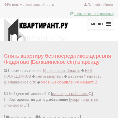
Регион:
Московская область
Личный кабинет
Разместить объявление
МЕНЮ
Снять квартиру без посредников деревня
Федотово (Белавинское с/п) в аренду
Параметры поиска:
Московская область
БЕЗ
ПОСРЕДНИКОВ
снять квартиру
деревня Федотово
(Белавинское с/п)
частные объявления, комнат: 2
Найдено объявлений:
0
[
расширенный поиск
]
Сортировка:
по дате добавления
[
упорядочить по
стоимости
]
[
-
избранное
|
-
показать на карте
]