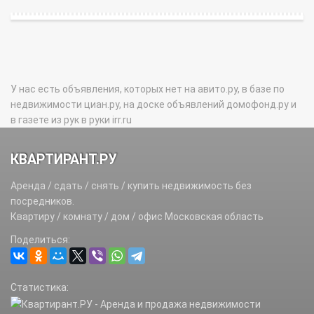
У нас есть объявления, которых нет на авито.ру, в базе по
недвижимости циан.ру, на доске объявлений домофонд.ру и
в газете из рук в руки irr.ru
КВАРТИРАНТ.РУ
Аренда / сдать / снять / купить недвижимость без
посредников.
Квартиру / комнату / дом / офис Московская область
Поделиться:
Статистика: