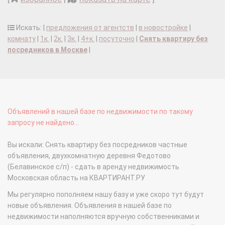
Искать: |
предложения от агентств
|
в новостройке
|
комнату
|
1к.
|
2к.
|
3к.
|
4+к.
|
посуточно
|
Снять квартиру без
посредников в Москве
|
Объявлений в нашей базе по недвижимости по такому
запросу не найдено...
Вы искали: Снять квартиру без посредников частные
объявления, двухкомнатную деревня Федотово
(Белавинское с/п) - сдать в аренду недвижимость
Московская область на КВАРТИРАНТ.РУ
Мы регулярно пополняем нашу базу и уже скоро тут будут
новые объявления. Объявления в нашей базе по
недвижимости наполняются вручную собственниками и