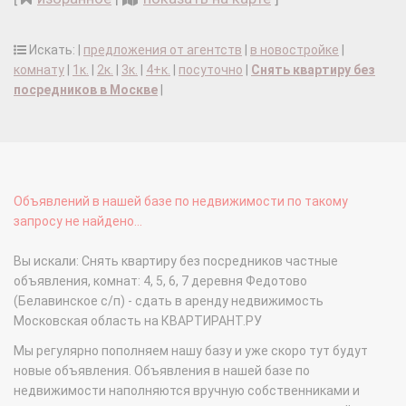
Искать: |
предложения от агентств
|
в новостройке
|
комнату
|
1к.
|
2к.
|
3к.
|
4+к.
|
посуточно
|
Снять квартиру без
посредников в Москве
|
Объявлений в нашей базе по недвижимости по такому
запросу не найдено...
Вы искали: Снять квартиру без посредников частные
объявления, комнат: 4, 5, 6, 7 деревня Федотово
(Белавинское с/п) - сдать в аренду недвижимость
Московская область на КВАРТИРАНТ.РУ
Мы регулярно пополняем нашу базу и уже скоро тут будут
новые объявления. Объявления в нашей базе по
недвижимости наполняются вручную собственниками и