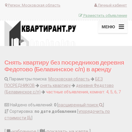
Регион:
Московская область
Личный кабинет
Разместить объявление
МЕНЮ
Снять квартиру без посредников деревня
Федотово (Белавинское с/п) в аренду
Параметры поиска:
Московская область
БЕЗ
ПОСРЕДНИКОВ
снять квартиру
деревня Федотово
(Белавинское с/п)
частные объявления, комнат: 4, 5, 6, 7
Найдено объявлений:
0
[
расширенный поиск
]
Сортировка:
по дате добавления
[
упорядочить по
стоимости
]
[
-
избранное
|
-
показать на карте
]