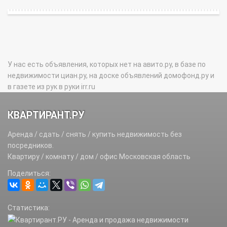
У нас есть объявления, которых нет на авито.ру, в базе по
недвижимости циан.ру, на доске объявлений домофонд.ру и
в газете из рук в руки irr.ru
КВАРТИРАНТ.РУ
Аренда / сдать / снять / купить недвижимость без
посредников.
Квартиру / комнату / дом / офис Московская область
Поделиться:
Статистика: