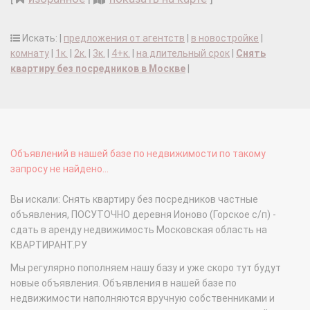
Искать: |
предложения от агентств
|
в новостройке
|
комнату
|
1к.
|
2к.
|
3к.
|
4+к.
|
на длительный срок
|
Снять
квартиру без посредников в Москве
|
Объявлений в нашей базе по недвижимости по такому
запросу не найдено...
Вы искали: Снять квартиру без посредников частные
объявления, ПОСУТОЧНО деревня Ионово (Горское с/п) -
сдать в аренду недвижимость Московская область на
КВАРТИРАНТ.РУ
Мы регулярно пополняем нашу базу и уже скоро тут будут
новые объявления. Объявления в нашей базе по
недвижимости наполняются вручную собственниками и