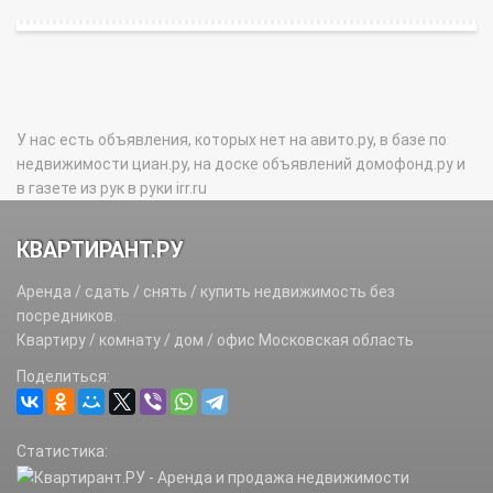
У нас есть объявления, которых нет на авито.ру, в базе по
недвижимости циан.ру, на доске объявлений домофонд.ру и
в газете из рук в руки irr.ru
КВАРТИРАНТ.РУ
Аренда / сдать / снять / купить недвижимость без
посредников.
Квартиру / комнату / дом / офис Московская область
Поделиться:
Статистика: