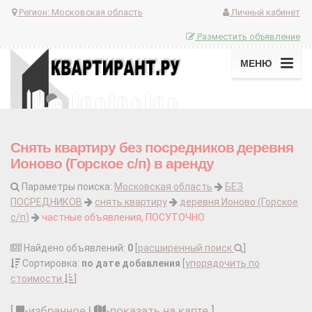
Регион:
Московская область
Личный кабинет
Разместить объявление
МЕНЮ
Снять квартиру без посредников деревня
Ионово (Горское с/п) в аренду
Параметры поиска:
Московская область
БЕЗ
ПОСРЕДНИКОВ
снять квартиру
деревня Ионово (Горское
с/п)
частные объявления, ПОСУТОЧНО
Найдено объявлений:
0
[
расширенный поиск
]
Сортировка:
по дате добавления
[
упорядочить по
стоимости
]
[
-
избранное
|
-
показать на карте
]