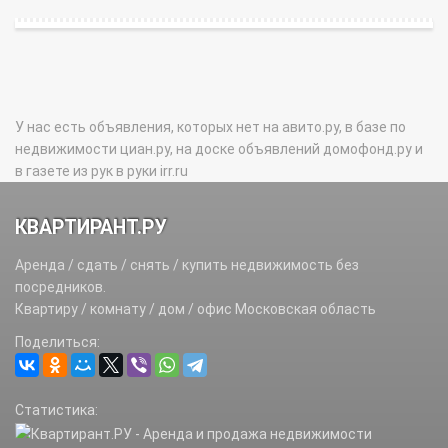
У нас есть объявления, которых нет на авито.ру, в базе по
недвижимости циан.ру, на доске объявлений домофонд.ру и
в газете из рук в руки irr.ru
КВАРТИРАНТ.РУ
Аренда / сдать / снять / купить недвижимость без
посредников.
Квартиру / комнату / дом / офис Московская область
Поделиться:
Статистика: