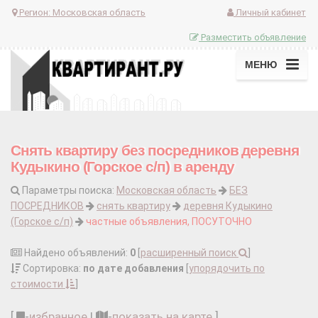
Регион:
Московская область
Личный кабинет
Разместить объявление
МЕНЮ
Снять квартиру без посредников деревня
Кудыкино (Горское с/п) в аренду
Параметры поиска:
Московская область
БЕЗ
ПОСРЕДНИКОВ
снять квартиру
деревня Кудыкино
(Горское с/п)
частные объявления, ПОСУТОЧНО
Найдено объявлений:
0
[
расширенный поиск
]
Сортировка:
по дате добавления
[
упорядочить по
стоимости
]
[
-
избранное
|
-
показать на карте
]