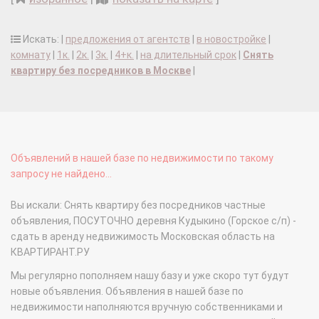
Искать: |
предложения от агентств
|
в новостройке
|
комнату
|
1к.
|
2к.
|
3к.
|
4+к.
|
на длительный срок
|
Снять
квартиру без посредников в Москве
|
Объявлений в нашей базе по недвижимости по такому
запросу не найдено...
Вы искали: Снять квартиру без посредников частные
объявления, ПОСУТОЧНО деревня Кудыкино (Горское с/п) -
сдать в аренду недвижимость Московская область на
КВАРТИРАНТ.РУ
Мы регулярно пополняем нашу базу и уже скоро тут будут
новые объявления. Объявления в нашей базе по
недвижимости наполняются вручную собственниками и