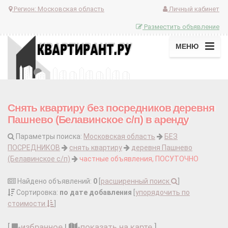
Регион:
Московская область
Личный кабинет
Разместить объявление
МЕНЮ
Снять квартиру без посредников деревня
Пашнево (Белавинское с/п) в аренду
Параметры поиска:
Московская область
БЕЗ
ПОСРЕДНИКОВ
снять квартиру
деревня Пашнево
(Белавинское с/п)
частные объявления, ПОСУТОЧНО
Найдено объявлений:
0
[
расширенный поиск
]
Сортировка:
по дате добавления
[
упорядочить по
стоимости
]
[
-
избранное
|
-
показать на карте
]