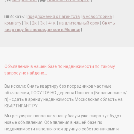
Искать: |
предложения от агентств
|
в новостройке
|
комнату
|
1к.
|
2к.
|
3к.
|
4+к.
|
на длительный срок
|
Снять
квартиру без посредников в Москве
|
Объявлений в нашей базе по недвижимости по такому
запросу не найдено...
Вы искали: Снять квартиру без посредников частные
объявления, ПОСУТОЧНО деревня Пашнево (Белавинское с/
п) - сдать в аренду недвижимость Московская область на
КВАРТИРАНТ.РУ
Мы регулярно пополняем нашу базу и уже скоро тут будут
новые объявления. Объявления в нашей базе по
недвижимости наполняются вручную собственниками и