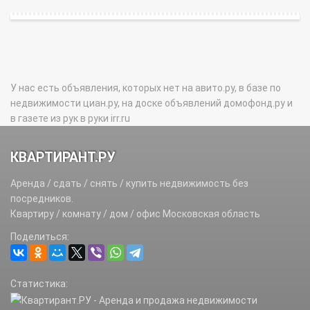
У нас есть объявления, которых нет на авито.ру, в базе по
недвижимости циан.ру, на доске объявлений домофонд.ру и
в газете из рук в руки irr.ru
КВАРТИРАНТ.РУ
Аренда / сдать / снять / купить недвижимость без
посредников.
Квартиру / комнату / дом / офис Московская область
Поделиться:
Статистика: