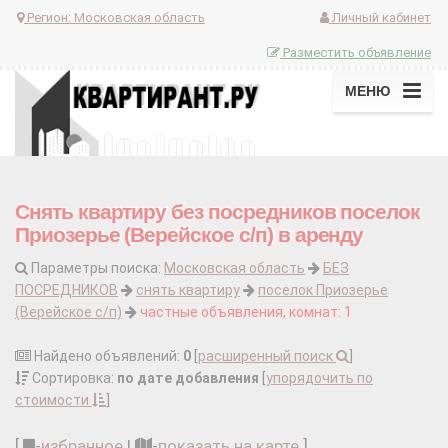
Регион:
Московская область
Личный кабинет
Разместить объявление
МЕНЮ
Снять квартиру без посредников поселок
Приозерье (Верейское с/п) в аренду
Параметры поиска:
Московская область
БЕЗ
ПОСРЕДНИКОВ
снять квартиру
поселок Приозерье
(Верейское с/п)
частные объявления, комнат: 1
Найдено объявлений:
0
[
расширенный поиск
]
Сортировка:
по дате добавления
[
упорядочить по
стоимости
]
[
-
избранное
|
-
показать на карте
]