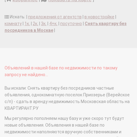
Искать: |
предложения от агентств
|
в новостройке
|
комнату
|
1к.
|
2к.
|
3к.
|
4+к.
|
посуточно
|
Снять квартиру без
посредников в Москве
|
Объявлений в нашей базе по недвижимости по такому
запросу не найдено...
Вы искали: Снять квартиру без посредников частные
объявления, однокомнатную поселок Приозерье (Верейское
с/п) - сдать в аренду недвижимость Московская область на
КВАРТИРАНТ.РУ
Мы регулярно пополняем нашу базу и уже скоро тут будут
новые объявления. Объявления в нашей базе по
недвижимости наполняются вручную собственниками и