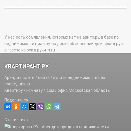
У нас есть объявления, которых нет на авито.ру, в базе по
недвижимости циан.ру, на доске объявлений домофонд.ру и
в газете из рук в руки irr.ru
КВАРТИРАНТ.РУ
Аренда / сдать / снять / купить недвижимость без
посредников.
Квартиру / комнату / дом / офис Московская область
Поделиться:
Статистика: