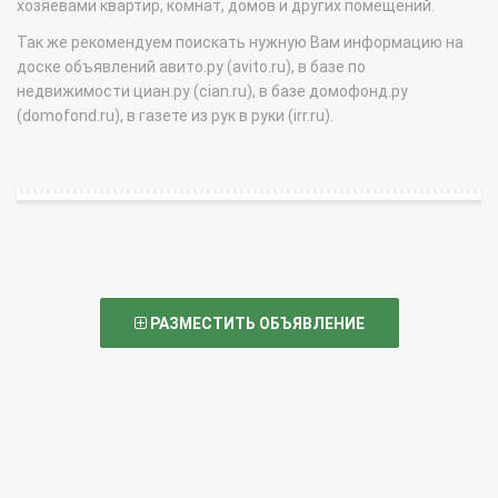
хозяевами квартир, комнат, домов и других помещений.
Так же рекомендуем поискать нужную Вам информацию на
доске объявлений авито.ру (avito.ru), в базе по
недвижимости циан.ру (cian.ru), в базе домофонд.ру
(domofond.ru), в газете из рук в руки (irr.ru).
РАЗМЕСТИТЬ ОБЪЯВЛЕНИЕ