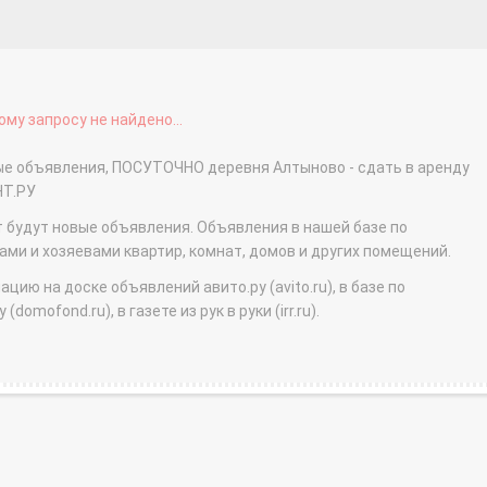
му запросу не найдено...
ные объявления, ПОСУТОЧНО деревня Алтыново - сдать в аренду
НТ.РУ
т будут новые объявления. Объявления в нашей базе по
и и хозяевами квартир, комнат, домов и других помещений.
ю на доске объявлений авито.ру (avito.ru), в базе по
domofond.ru), в газете из рук в руки (irr.ru).