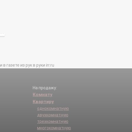
газете из рук в руки irr.ru
На продажу:
Комнату
Квартиру
однокомнатную
двухкомнатную
трехкомнатную
многокомнатную