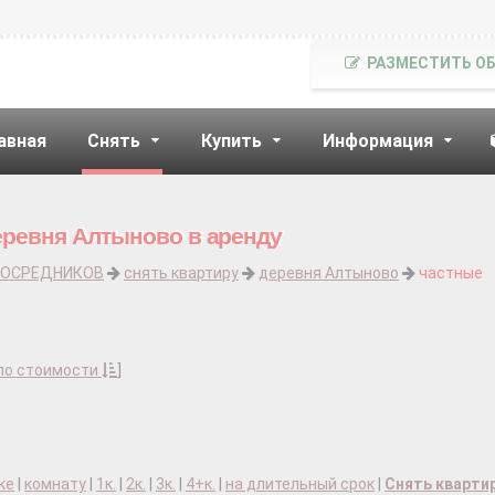
РАЗМЕСТИТЬ О
авная
Снять
Купить
Информация
еревня Алтыново в аренду
ПОСРЕДНИКОВ
снять квартиру
деревня Алтыново
частные
по стоимости
]
ке
|
комнату
|
1к.
|
2к.
|
3к.
|
4+к.
|
на длительный срок
|
Снять кварти