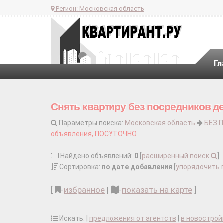
Регион:
Московская область
Гл
Снять квартиру без посредников д
Параметры поиска:
Московская область
БЕЗ 
объявления, ПОСУТОЧНО
Найдено объявлений:
0
[
расширенный поиск
]
Сортировка:
по дате добавления
[
упорядочить 
[
-
избранное
|
-
показать на карте
]
Искать: |
предложения от агентств
|
в новострой