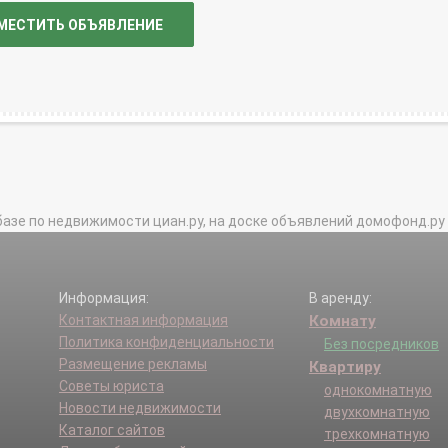
МЕСТИТЬ ОБЪЯВЛЕНИЕ
базе по недвижимости циан.ру, на доске объявлений домофонд.ру и в 
Информация:
В аренду:
Контактная информация
Комнату
Политика конфиденциальности
Без посредников
Размещение рекламы
Квартиру
Советы юриста
однокомнатную
Новости недвижимости
двухкомнатную
Каталог сайтов
трехкомнатную