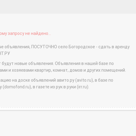
му запросу не найдено...
ные объявления, ПОСУТОЧНО село Богородское - сдать в аренду
НТ.РУ
т будут новые объявления. Объявления в нашей базе по
и и хозяевами квартир, комнат, домов и других помещений.
ю на доске объявлений авито.ру (avito.ru), в базе по
domofond.ru), в газете из рук в руки (irr.ru).