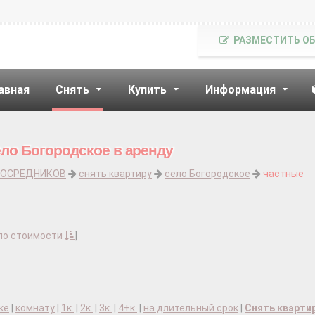
РАЗМЕСТИТЬ О
авная
Снять
Купить
Информация
ело Богородское в аренду
ПОСРЕДНИКОВ
снять квартиру
село Богородское
частные
по стоимости
]
ке
|
комнату
|
1к.
|
2к.
|
3к.
|
4+к.
|
на длительный срок
|
Снять кварти