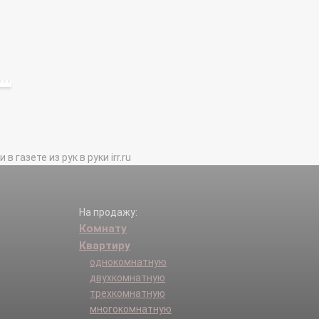
газете из рук в руки irr.ru
На продажу:
Комнату
Квартиру
однокомнатную
двухкомнатную
трехкомнатную
многокомнатную