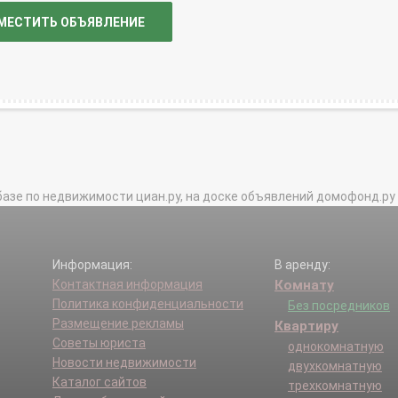
МЕСТИТЬ ОБЪЯВЛЕНИЕ
базе по недвижимости циан.ру, на доске объявлений домофонд.ру и в 
Информация:
В аренду:
Контактная информация
Комнату
Политика конфиденциальности
Без посредников
Размещение рекламы
Квартиру
Советы юриста
однокомнатную
Новости недвижимости
двухкомнатную
Каталог сайтов
трехкомнатную