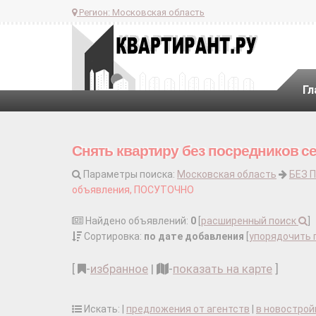
Регион:
Московская область
Гл
Снять квартиру без посредников с
Параметры поиска:
Московская область
БЕЗ 
объявления, ПОСУТОЧНО
Найдено объявлений:
0
[
расширенный поиск
]
Сортировка:
по дате добавления
[
упорядочить 
[
-
избранное
|
-
показать на карте
]
Искать: |
предложения от агентств
|
в новострой