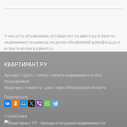
У нас есть объявления, которых нет на авито.ру, в базе по
недвижимости циан.ру, на доске объявлений домофонд.ру и
в газете из рук в руки irr.ru
КВАРТИРАНТ.РУ
Аренда / сдать / снять / купить недвижимость без
посредников.
Квартиру / комнату / дом / офис Московская область
Поделиться:
Статистика: