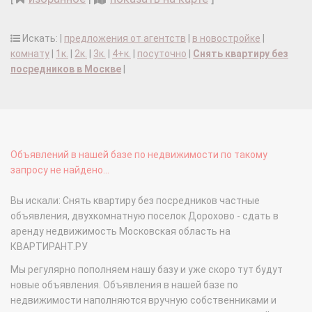
Искать: |
предложения от агентств
|
в новостройке
|
комнату
|
1к.
|
2к.
|
3к.
|
4+к.
|
посуточно
|
Снять квартиру без
посредников в Москве
|
Объявлений в нашей базе по недвижимости по такому
запросу не найдено...
Вы искали: Снять квартиру без посредников частные
объявления, двухкомнатную поселок Дорохово - сдать в
аренду недвижимость Московская область на
КВАРТИРАНТ.РУ
Мы регулярно пополняем нашу базу и уже скоро тут будут
новые объявления. Объявления в нашей базе по
недвижимости наполняются вручную собственниками и