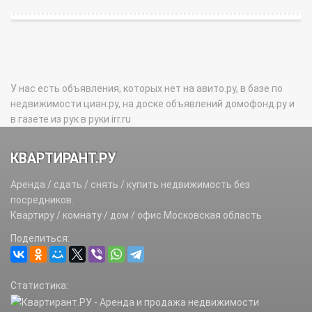
У нас есть объявления, которых нет на авито.ру, в базе по
недвижимости циан.ру, на доске объявлений домофонд.ру и
в газете из рук в руки irr.ru
КВАРТИРАНТ.РУ
Аренда / сдать / снять / купить недвижимость без
посредников.
Квартиру / комнату / дом / офис Московская область
Поделиться:
Статистика: