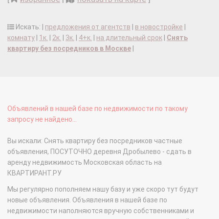
Искать: |
предложения от агентств
|
в новостройке
|
комнату
|
1к.
|
2к.
|
3к.
|
4+к.
|
на длительный срок
|
Снять
квартиру без посредников в Москве
|
Объявлений в нашей базе по недвижимости по такому
запросу не найдено...
Вы искали: Снять квартиру без посредников частные
объявления, ПОСУТОЧНО деревня Дробылево - сдать в
аренду недвижимость Московская область на
КВАРТИРАНТ.РУ
Мы регулярно пополняем нашу базу и уже скоро тут будут
новые объявления. Объявления в нашей базе по
недвижимости наполняются вручную собственниками и