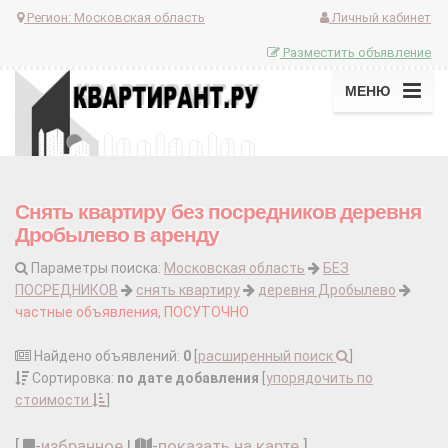
Регион:
Московская область
Личный кабинет
Разместить объявление
МЕНЮ
Снять квартиру без посредников деревня
Дробылево в аренду
Параметры поиска:
Московская область
БЕЗ
ПОСРЕДНИКОВ
снять квартиру
деревня Дробылево
частные объявления, ПОСУТОЧНО
Найдено объявлений:
0
[
расширенный поиск
]
Сортировка:
по дате добавления
[
упорядочить по
стоимости
]
[
-
избранное
|
-
показать на карте
]