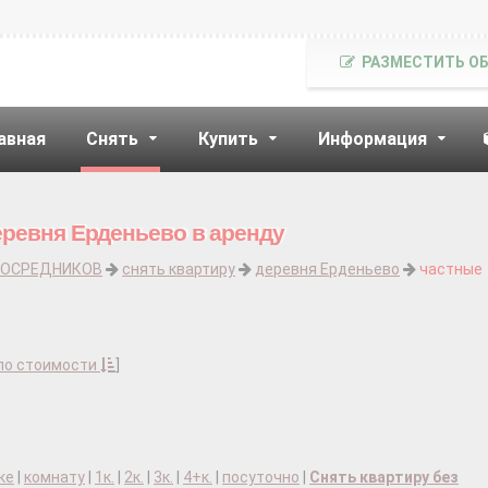
РАЗМЕСТИТЬ О
авная
Снять
Купить
Информация
еревня Ерденьево в аренду
ПОСРЕДНИКОВ
снять квартиру
деревня Ерденьево
частные
по стоимости
]
ке
|
комнату
|
1к.
|
2к.
|
3к.
|
4+к.
|
посуточно
|
Снять квартиру без