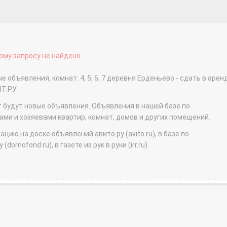
му запросу не найдено...
 объявления, комнат: 4, 5, 6, 7 деревня Ерденьево - сдать в арен
НТ.РУ
т будут новые объявления. Объявления в нашей базе по
и и хозяевами квартир, комнат, домов и других помещений.
ю на доске объявлений авито.ру (avito.ru), в базе по
domofond.ru), в газете из рук в руки (irr.ru).