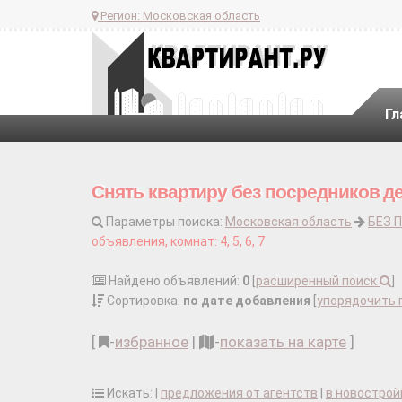
Регион:
Московская область
Гл
Снять квартиру без посредников д
Параметры поиска:
Московская область
БЕЗ 
объявления, комнат: 4, 5, 6, 7
Найдено объявлений:
0
[
расширенный поиск
]
Сортировка:
по дате добавления
[
упорядочить 
[
-
избранное
|
-
показать на карте
]
Искать: |
предложения от агентств
|
в новострой