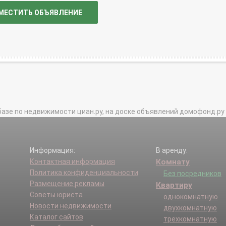
МЕСТИТЬ ОБЪЯВЛЕНИЕ
базе по недвижимости циан.ру, на доске объявлений домофонд.ру и в 
Информация:
В аренду:
Контактная информация
Комнату
Политика конфиденциальности
Без посредников
Размещение рекламы
Квартиру
Советы юриста
однокомнатную
Новости недвижимости
двухкомнатную
Каталог сайтов
трехкомнатную