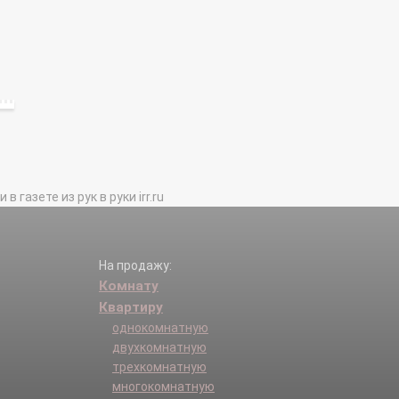
газете из рук в руки irr.ru
На продажу:
Комнату
Квартиру
однокомнатную
двухкомнатную
трехкомнатную
многокомнатную