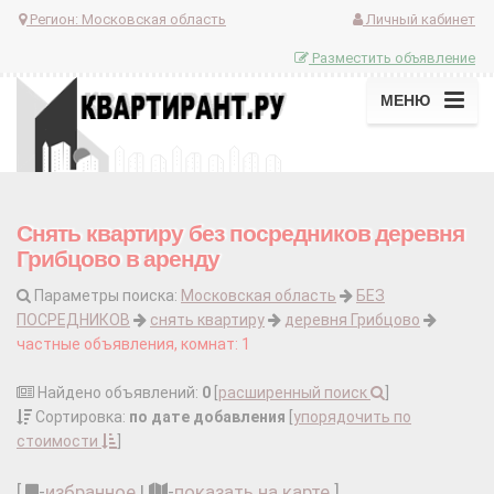
Регион:
Московская область
Личный кабинет
Разместить объявление
МЕНЮ
Снять квартиру без посредников деревня
Грибцово в аренду
Параметры поиска:
Московская область
БЕЗ
ПОСРЕДНИКОВ
снять квартиру
деревня Грибцово
частные объявления, комнат: 1
Найдено объявлений:
0
[
расширенный поиск
]
Сортировка:
по дате добавления
[
упорядочить по
стоимости
]
[
-
избранное
|
-
показать на карте
]