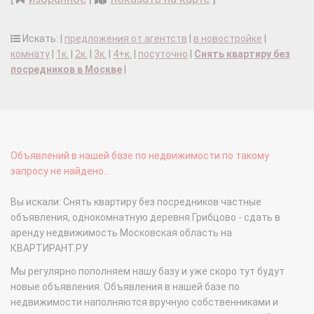
Искать: |
предложения от агентств
|
в новостройке
|
комнату
|
1к.
|
2к.
|
3к.
|
4+к.
|
посуточно
|
Снять квартиру без
посредников в Москве
|
Объявлений в нашей базе по недвижимости по такому
запросу не найдено...
Вы искали: Снять квартиру без посредников частные
объявления, однокомнатную деревня Грибцово - сдать в
аренду недвижимость Московская область на
КВАРТИРАНТ.РУ
Мы регулярно пополняем нашу базу и уже скоро тут будут
новые объявления. Объявления в нашей базе по
недвижимости наполняются вручную собственниками и