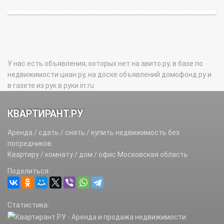
У нас есть объявления, которых нет на авито.ру, в базе по
недвижимости циан.ру, на доске объявлений домофонд.ру и
в газете из рук в руки irr.ru
КВАРТИРАНТ.РУ
Аренда / сдать / снять / купить недвижимость без
посредников.
Квартиру / комнату / дом / офис Московская область
Поделиться:
Статистика: