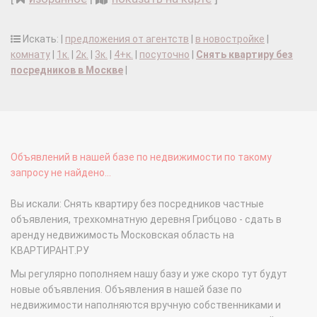
Искать: |
предложения от агентств
|
в новостройке
|
комнату
|
1к.
|
2к.
|
3к.
|
4+к.
|
посуточно
|
Снять квартиру без
посредников в Москве
|
Объявлений в нашей базе по недвижимости по такому
запросу не найдено...
Вы искали: Снять квартиру без посредников частные
объявления, трехкомнатную деревня Грибцово - сдать в
аренду недвижимость Московская область на
КВАРТИРАНТ.РУ
Мы регулярно пополняем нашу базу и уже скоро тут будут
новые объявления. Объявления в нашей базе по
недвижимости наполняются вручную собственниками и