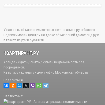
У нас есть объявления, которых нет на авито.ру, в базе по
недвижимости циан.ру, на доске объявлений домофонд.ру и
в газете из рук в руки irr.ru
КВАРТИРАНТ.РУ
Аренда / сдать / снять / купить недвижимость без
посредников.
Квартиру / комнату / дом / офис Московская область
Поделиться:
Статистика: