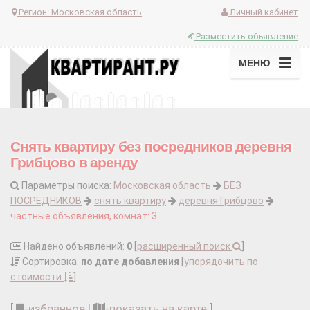
Регион:
Московская область
Личный кабинет
Разместить объявление
МЕНЮ
Снять квартиру без посредников деревня
Грибцово в аренду
Параметры поиска:
Московская область
БЕЗ
ПОСРЕДНИКОВ
снять квартиру
деревня Грибцово
частные объявления, комнат: 3
Найдено объявлений:
0
[
расширенный поиск
]
Сортировка:
по дате добавления
[
упорядочить по
стоимости
]
[
-
избранное
|
-
показать на карте
]