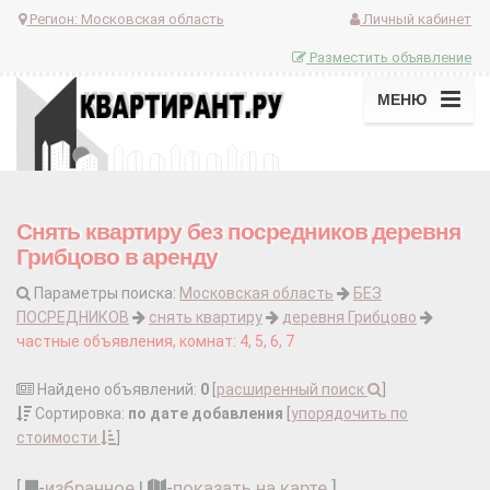
Регион:
Московская область
Личный кабинет
Разместить объявление
МЕНЮ
Снять квартиру без посредников деревня
Грибцово в аренду
Параметры поиска:
Московская область
БЕЗ
ПОСРЕДНИКОВ
снять квартиру
деревня Грибцово
частные объявления, комнат: 4, 5, 6, 7
Найдено объявлений:
0
[
расширенный поиск
]
Сортировка:
по дате добавления
[
упорядочить по
стоимости
]
[
-
избранное
|
-
показать на карте
]