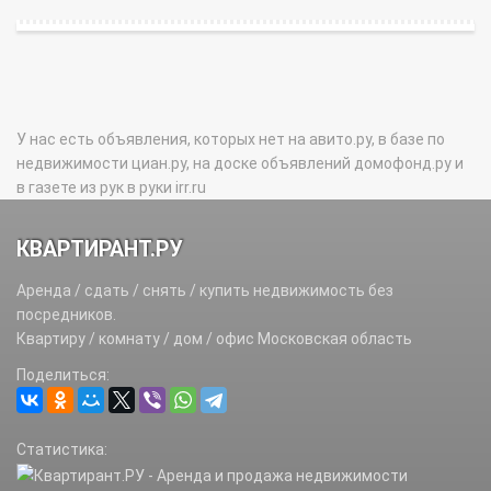
У нас есть объявления, которых нет на авито.ру, в базе по
недвижимости циан.ру, на доске объявлений домофонд.ру и
в газете из рук в руки irr.ru
КВАРТИРАНТ.РУ
Аренда / сдать / снять / купить недвижимость без
посредников.
Квартиру / комнату / дом / офис Московская область
Поделиться:
Статистика: