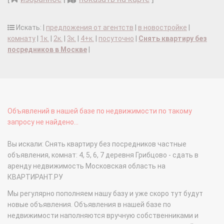
Искать: |
предложения от агентств
|
в новостройке
|
комнату
|
1к.
|
2к.
|
3к.
|
4+к.
|
посуточно
|
Снять квартиру без
посредников в Москве
|
Объявлений в нашей базе по недвижимости по такому
запросу не найдено...
Вы искали: Снять квартиру без посредников частные
объявления, комнат: 4, 5, 6, 7 деревня Грибцово - сдать в
аренду недвижимость Московская область на
КВАРТИРАНТ.РУ
Мы регулярно пополняем нашу базу и уже скоро тут будут
новые объявления. Объявления в нашей базе по
недвижимости наполняются вручную собственниками и