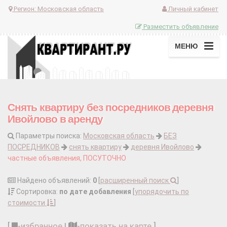
Регион:
Московская область
Личный кабинет
Разместить объявление
МЕНЮ
Снять квартиру без посредников деревня
Ивойлово в аренду
Параметры поиска:
Московская область
БЕЗ
ПОСРЕДНИКОВ
снять квартиру
деревня Ивойлово
частные объявления, ПОСУТОЧНО
Найдено объявлений:
0
[
расширенный поиск
]
Сортировка:
по дате добавления
[
упорядочить по
стоимости
]
[
-
избранное
|
-
показать на карте
]