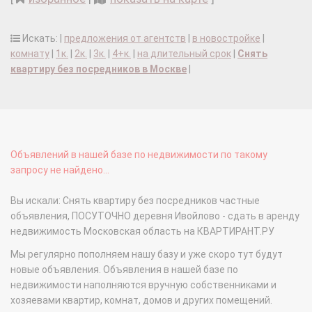
Искать: |
предложения от агентств
|
в новостройке
|
комнату
|
1к.
|
2к.
|
3к.
|
4+к.
|
на длительный срок
|
Снять
квартиру без посредников в Москве
|
Объявлений в нашей базе по недвижимости по такому
запросу не найдено...
Вы искали: Снять квартиру без посредников частные
объявления, ПОСУТОЧНО деревня Ивойлово - сдать в аренду
недвижимость Московская область на КВАРТИРАНТ.РУ
Мы регулярно пополняем нашу базу и уже скоро тут будут
новые объявления. Объявления в нашей базе по
недвижимости наполняются вручную собственниками и
хозяевами квартир, комнат, домов и других помещений.