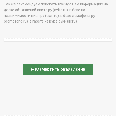
Так же рекомендуем поискать нужную Вам информацию на
доске объявлений авито.ру (avito.ru), в базе по
недвижимости циан.ру (cian.ru), в базе домофонд.ру
(domofond.ru), в газете из рук в руки (irr.ru).
РАЗМЕСТИТЬ ОБЪЯВЛЕНИЕ