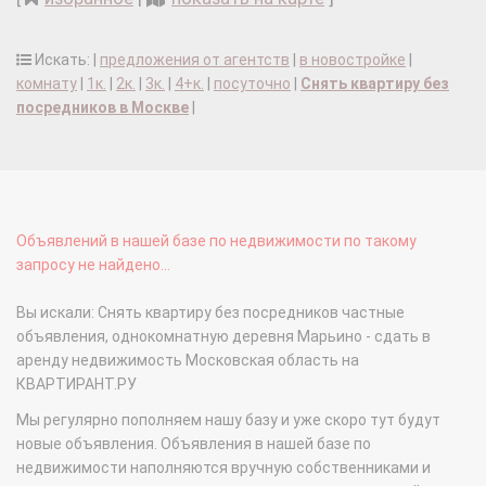
Искать: |
предложения от агентств
|
в новостройке
|
комнату
|
1к.
|
2к.
|
3к.
|
4+к.
|
посуточно
|
Снять квартиру без
посредников в Москве
|
Объявлений в нашей базе по недвижимости по такому
запросу не найдено...
Вы искали: Снять квартиру без посредников частные
объявления, однокомнатную деревня Марьино - сдать в
аренду недвижимость Московская область на
КВАРТИРАНТ.РУ
Мы регулярно пополняем нашу базу и уже скоро тут будут
новые объявления. Объявления в нашей базе по
недвижимости наполняются вручную собственниками и