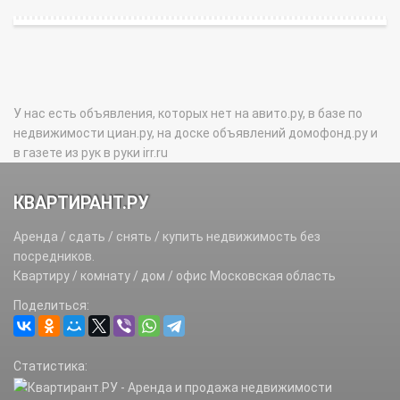
У нас есть объявления, которых нет на авито.ру, в базе по
недвижимости циан.ру, на доске объявлений домофонд.ру и
в газете из рук в руки irr.ru
КВАРТИРАНТ.РУ
Аренда / сдать / снять / купить недвижимость без
посредников.
Квартиру / комнату / дом / офис Московская область
Поделиться:
Статистика: