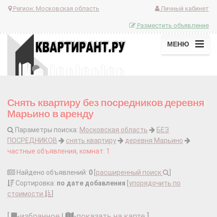
Регион:
Московская область
Личный кабинет
Разместить объявление
МЕНЮ
Снять квартиру без посредников деревня
Марьино в аренду
Параметры поиска:
Московская область
БЕЗ
ПОСРЕДНИКОВ
снять квартиру
деревня Марьино
частные объявления, комнат: 1
Найдено объявлений:
0
[
расширенный поиск
]
Сортировка:
по дате добавления
[
упорядочить по
стоимости
]
[
-
избранное
|
-
показать на карте
]