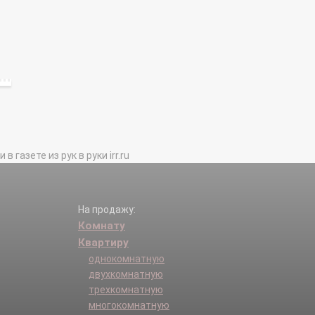
газете из рук в руки irr.ru
На продажу:
Комнату
Квартиру
однокомнатную
двухкомнатную
трехкомнатную
многокомнатную