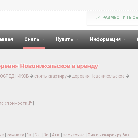
РАЗМЕСТИТЬ О
авная
Снять
Купить
Информация
еревня Новоникольское в аренду
ПОСРЕДНИКОВ
снять квартиру
деревня Новоникольское
по стоимости
]
ке
|
комнату
|
1к.
|
2к.
|
3к.
|
4+к.
|
посуточно
|
Снять квартиру без