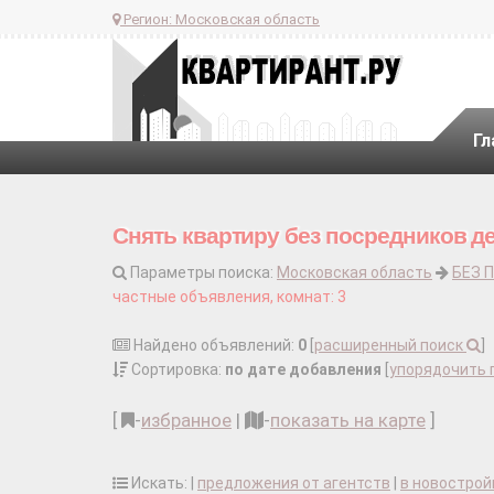
Регион:
Московская область
Гл
Снять квартиру без посредников д
Параметры поиска:
Московская область
БЕЗ 
частные объявления, комнат: 3
Найдено объявлений:
0
[
расширенный поиск
]
Сортировка:
по дате добавления
[
упорядочить 
[
-
избранное
|
-
показать на карте
]
Искать: |
предложения от агентств
|
в новострой