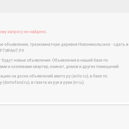
му запросу не найдено...
ые объявления, трехкомнатную деревня Новоникольское - сдать в
АРТИРАНТ.РУ
т будут новые объявления. Объявления в нашей базе по
и и хозяевами квартир, комнат, домов и других помещений.
ю на доске объявлений авито.ру (avito.ru), в базе по
domofond.ru), в газете из рук в руки (irr.ru).