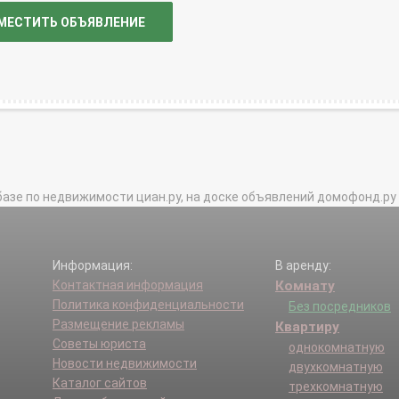
МЕСТИТЬ ОБЪЯВЛЕНИЕ
базе по недвижимости циан.ру, на доске объявлений домофонд.ру и в 
Информация:
В аренду:
Контактная информация
Комнату
Политика конфиденциальности
Без посредников
Размещение рекламы
Квартиру
Советы юриста
однокомнатную
Новости недвижимости
двухкомнатную
Каталог сайтов
трехкомнатную