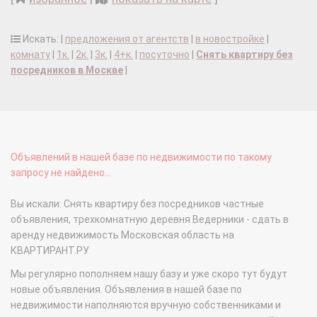
Искать: |
предложения от агентств
|
в новостройке
|
комнату
|
1к.
|
2к.
|
3к.
|
4+к.
|
посуточно
|
Снять квартиру без
посредников в Москве
|
Объявлений в нашей базе по недвижимости по такому
запросу не найдено...
Вы искали: Снять квартиру без посредников частные
объявления, трехкомнатную деревня Ведерники - сдать в
аренду недвижимость Московская область на
КВАРТИРАНТ.РУ
Мы регулярно пополняем нашу базу и уже скоро тут будут
новые объявления. Объявления в нашей базе по
недвижимости наполняются вручную собственниками и