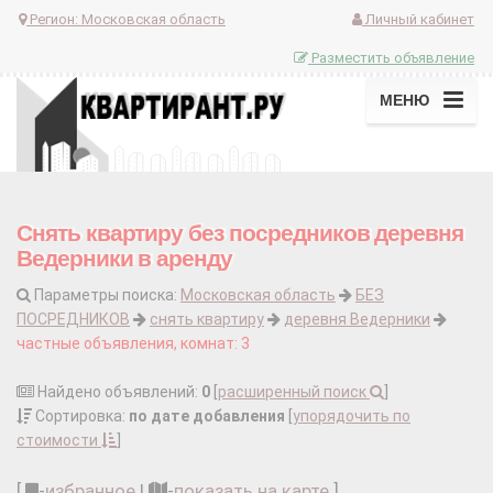
Регион:
Московская область
Личный кабинет
Разместить объявление
МЕНЮ
Снять квартиру без посредников деревня
Ведерники в аренду
Параметры поиска:
Московская область
БЕЗ
ПОСРЕДНИКОВ
снять квартиру
деревня Ведерники
частные объявления, комнат: 3
Найдено объявлений:
0
[
расширенный поиск
]
Сортировка:
по дате добавления
[
упорядочить по
стоимости
]
[
-
избранное
|
-
показать на карте
]