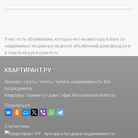
У нас есть объявления, которых нет на авито.ру, в базе по
недвижимости циан.ру, на доске объявлений домофонд.ру и
в газете из рук в руки irr.ru
КВАРТИРАНТ.РУ
Аренда / сдать / снять / купить недвижимость без
посредников.
Квартиру / комнату / дом / офис Московская область
Поделиться:
Статистика: