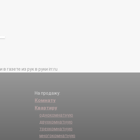
газете из рук в руки irr.ru
На продажу:
Комнату
Квартиру
однокомнатную
двухкомнатную
трехкомнатную
многокомнатную