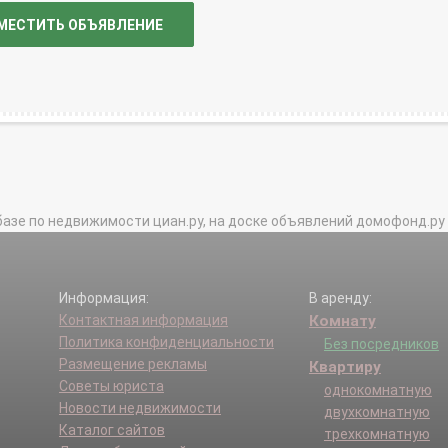
МЕСТИТЬ ОБЪЯВЛЕНИЕ
базе по недвижимости циан.ру, на доске объявлений домофонд.ру и в 
Информация:
В аренду:
Контактная информация
Комнату
Политика конфиденциальности
Без посредников
Размещение рекламы
Квартиру
Советы юриста
однокомнатную
Новости недвижимости
двухкомнатную
Каталог сайтов
трехкомнатную