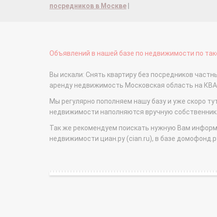
посредников в Москве
|
Объявлений в нашей базе по недвижимости по тако
Вы искали: Снять квартиру без посредников частн
аренду недвижимость Московская область на КВ
Мы регулярно пополняем нашу базу и уже скоро ту
недвижимости наполняются вручную собственникам
Так же рекомендуем поискать нужную Вам информаци
недвижимости циан.ру (cian.ru), в базе домофонд.ру (