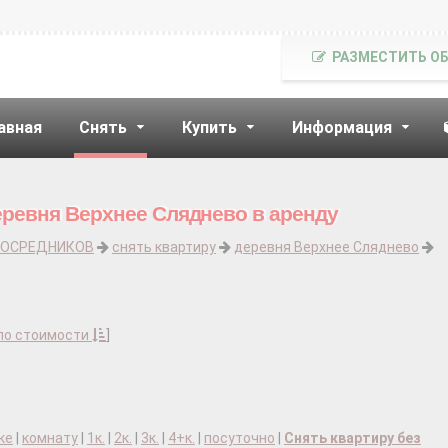
РАЗМЕСТИТЬ О
авная
Снять
Купить
Информация
еревня Верхнее Сляднево в аренду
ПОСРЕДНИКОВ
снять квартиру
деревня Верхнее Сляднево
по стоимости
]
ке
|
комнату
|
1к.
|
2к.
|
3к.
|
4+к.
|
посуточно
|
Снять квартиру без