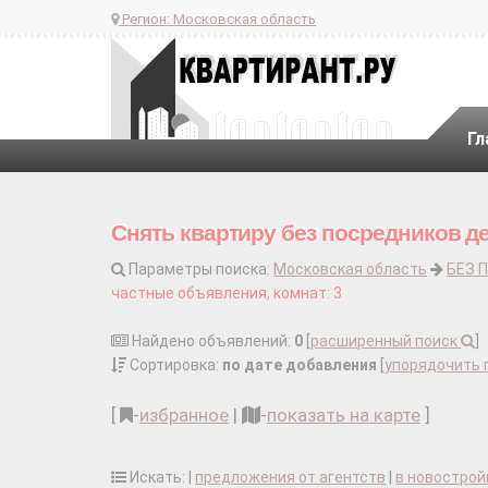
Регион:
Московская область
Гл
Снять квартиру без посредников д
Параметры поиска:
Московская область
БЕЗ 
частные объявления, комнат: 3
Найдено объявлений:
0
[
расширенный поиск
]
Сортировка:
по дате добавления
[
упорядочить 
[
-
избранное
|
-
показать на карте
]
Искать: |
предложения от агентств
|
в новострой