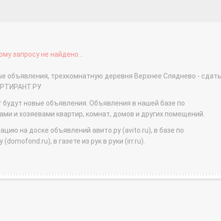
му запросу не найдено...
ые объявления, трехкомнатную деревня Верхнее Сляднево - сдать
АРТИРАНТ.РУ
т будут новые объявления. Объявления в нашей базе по
и и хозяевами квартир, комнат, домов и других помещений.
ю на доске объявлений авито.ру (avito.ru), в базе по
domofond.ru), в газете из рук в руки (irr.ru).