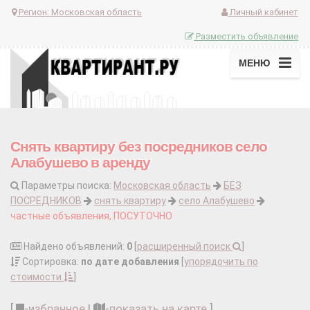
Регион:
Московская область
Личный кабинет
Разместить объявление
МЕНЮ
Снять квартиру без посредников село
Алабушево в аренду
Параметры поиска:
Московская область
БЕЗ
ПОСРЕДНИКОВ
снять квартиру
село Алабушево
частные объявления, ПОСУТОЧНО
Найдено объявлений:
0
[
расширенный поиск
]
Сортировка:
по дате добавления
[
упорядочить по
стоимости
]
[
-
избранное
|
-
показать на карте
]