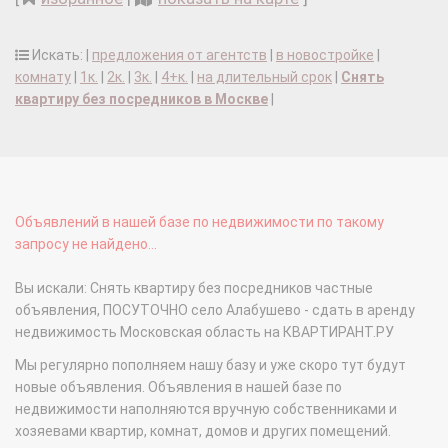
Искать: |
предложения от агентств
|
в новостройке
|
комнату
|
1к.
|
2к.
|
3к.
|
4+к.
|
на длительный срок
|
Снять
квартиру без посредников в Москве
|
Объявлений в нашей базе по недвижимости по такому
запросу не найдено...
Вы искали: Снять квартиру без посредников частные
объявления, ПОСУТОЧНО село Алабушево - сдать в аренду
недвижимость Московская область на КВАРТИРАНТ.РУ
Мы регулярно пополняем нашу базу и уже скоро тут будут
новые объявления. Объявления в нашей базе по
недвижимости наполняются вручную собственниками и
хозяевами квартир, комнат, домов и других помещений.