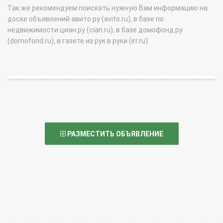
Так же рекомендуем поискать нужную Вам информацию на
доске объявлений авито.ру (avito.ru), в базе по
недвижимости циан.ру (cian.ru), в базе домофонд.ру
(domofond.ru), в газете из рук в руки (irr.ru).
РАЗМЕСТИТЬ ОБЪЯВЛЕНИЕ