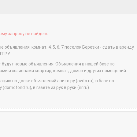
му запросу не найдено...
 объявления, комнат: 4, 5, 6, 7 поселок Березки - сдать в аренду
НТ.РУ
т будут новые объявления. Объявления в нашей базе по
и и хозяевами квартир, комнат, домов и других помещений.
ю на доске объявлений авито.ру (avito.ru), в базе по
domofond.ru), в газете из рук в руки (irr.ru).