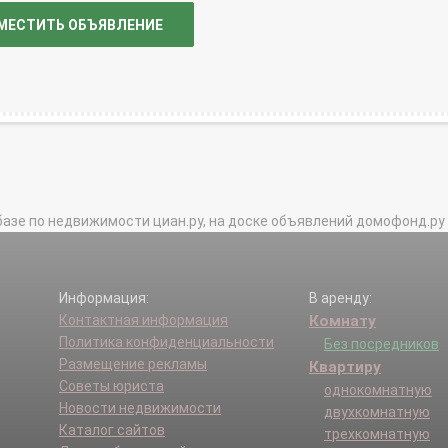
МЕСТИТЬ ОБЪЯВЛЕНИЕ
базе по недвижимости циан.ру, на доске объявлений домофонд.ру и в 
Информация:
В аренду:
Контактная информация
Комнату
Политика конфиденциальности
Без посредников
Размещение рекламы
Квартиру
Советы юриста
однокомнатную
Новости недвижимости
двухкомнатную
Каталог сайтов
трехкомнатную