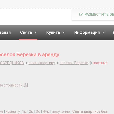
РАЗМЕСТИТЬ О
авная
Снять
Купить
Информация
оселок Березки в аренду
ПОСРЕДНИКОВ
снять квартиру
поселок Березки
частные
по стоимости
]
ке
|
комнату
|
1к.
|
2к.
|
3к.
|
4+к.
|
посуточно
|
Снять квартиру без