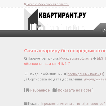
Регион:
Московская область
Гл
Снять квартиру без посредников п
Параметры поиска:
Московская область
БЕЗ 
объявления, комнат: 4, 5, 6, 7
Найдено объявлений:
0
[
расширенный поиск
]
Сортировка:
по дате добавления
[
упорядочить 
[
-
избранное
|
-
показать на карте
]
Искать: |
предложения от агентств
|
в новострой