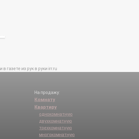
газете из рук в руки irr.ru
На продажу:
Комнату
Квартиру
однокомнатную
двухкомнатную
трехкомнатную
многокомнатную