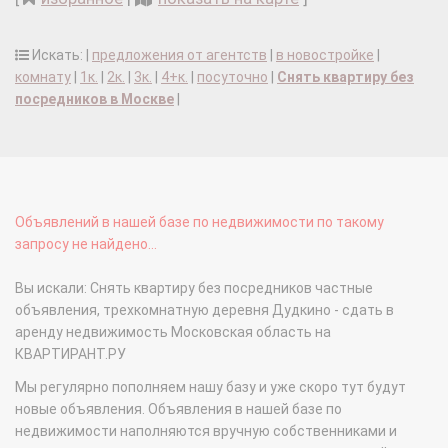
Искать: |
предложения от агентств
|
в новостройке
|
комнату
|
1к.
|
2к.
|
3к.
|
4+к.
|
посуточно
|
Снять квартиру без
посредников в Москве
|
Объявлений в нашей базе по недвижимости по такому
запросу не найдено...
Вы искали: Снять квартиру без посредников частные
объявления, трехкомнатную деревня Дудкино - сдать в
аренду недвижимость Московская область на
КВАРТИРАНТ.РУ
Мы регулярно пополняем нашу базу и уже скоро тут будут
новые объявления. Объявления в нашей базе по
недвижимости наполняются вручную собственниками и