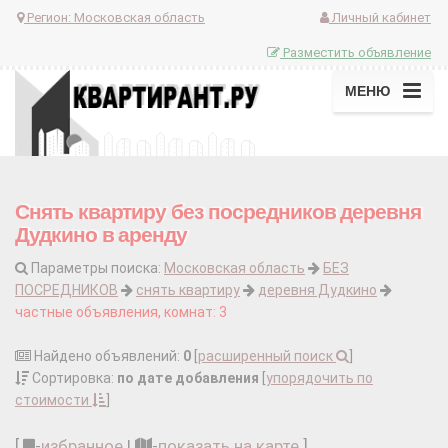
Регион:
Московская область
Личный кабинет
Разместить объявление
МЕНЮ
Снять квартиру без посредников деревня
Дудкино в аренду
Параметры поиска:
Московская область
БЕЗ
ПОСРЕДНИКОВ
снять квартиру
деревня Дудкино
частные объявления, комнат: 3
Найдено объявлений:
0
[
расширенный поиск
]
Сортировка:
по дате добавления
[
упорядочить по
стоимости
]
[
-
избранное
|
-
показать на карте
]