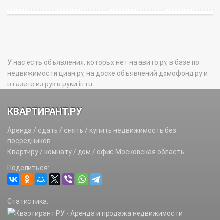
У нас есть объявления, которых нет на авито.ру, в базе по
недвижимости циан.ру, на доске объявлений домофонд.ру и
в газете из рук в руки irr.ru
КВАРТИРАНТ.РУ
Аренда / сдать / снять / купить недвижимость без
посредников.
Квартиру / комнату / дом / офис Московская область
Поделиться:
Статистика: