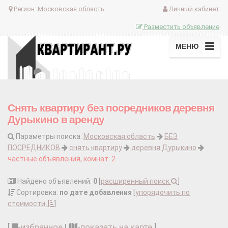
Регион:
Московская область
Личный кабинет
Разместить объявление
МЕНЮ
Снять квартиру без посредников деревня
Дурыкино в аренду
Параметры поиска:
Московская область
БЕЗ
ПОСРЕДНИКОВ
снять квартиру
деревня Дурыкино
частные объявления, комнат: 2
Найдено объявлений:
0
[
расширенный поиск
]
Сортировка:
по дате добавления
[
упорядочить по
стоимости
]
[
-
избранное
|
-
показать на карте
]