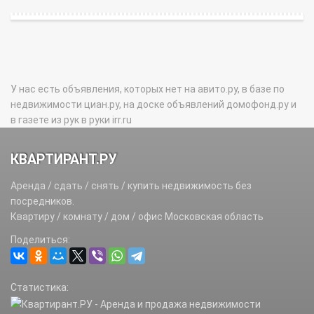
У нас есть объявления, которых нет на авито.ру, в базе по
недвижимости циан.ру, на доске объявлений домофонд.ру и
в газете из рук в руки irr.ru
КВАРТИРАНТ.РУ
Аренда / сдать / снять / купить недвижимость без
посредников.
Квартиру / комнату / дом / офис Московская область
Поделиться:
Статистика: