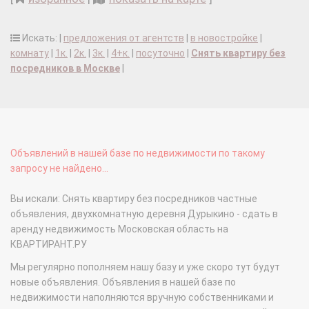
Искать: |
предложения от агентств
|
в новостройке
|
комнату
|
1к.
|
2к.
|
3к.
|
4+к.
|
посуточно
|
Снять квартиру без
посредников в Москве
|
Объявлений в нашей базе по недвижимости по такому
запросу не найдено...
Вы искали: Снять квартиру без посредников частные
объявления, двухкомнатную деревня Дурыкино - сдать в
аренду недвижимость Московская область на
КВАРТИРАНТ.РУ
Мы регулярно пополняем нашу базу и уже скоро тут будут
новые объявления. Объявления в нашей базе по
недвижимости наполняются вручную собственниками и