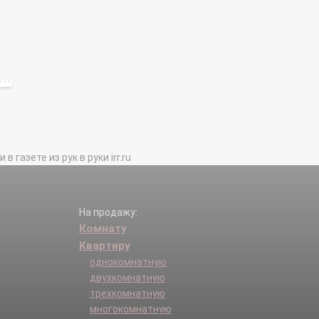
газете из рук в руки irr.ru
На продажу:
Комнату
Квартиру
однокомнатную
двухкомнатную
трехкомнатную
многокомнатную