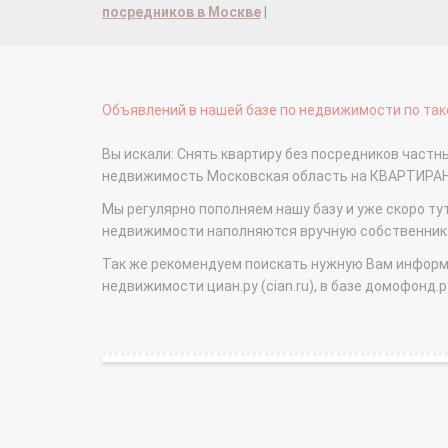
посредников в Москве
|
Объявлений в нашей базе по недвижимости по тако
Вы искали: Снять квартиру без посредников частн
недвижимость Московская область на КВАРТИРА
Мы регулярно пополняем нашу базу и уже скоро ту
недвижимости наполняются вручную собственникам
Так же рекомендуем поискать нужную Вам информаци
недвижимости циан.ру (cian.ru), в базе домофонд.ру (