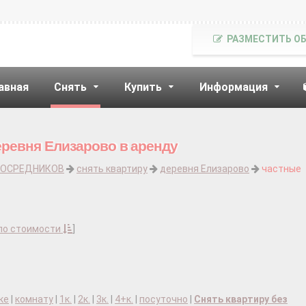
РАЗМЕСТИТЬ О
авная
Снять
Купить
Информация
еревня Елизарово в аренду
ПОСРЕДНИКОВ
снять квартиру
деревня Елизарово
частные
по стоимости
]
ке
|
комнату
|
1к.
|
2к.
|
3к.
|
4+к.
|
посуточно
|
Снять квартиру без