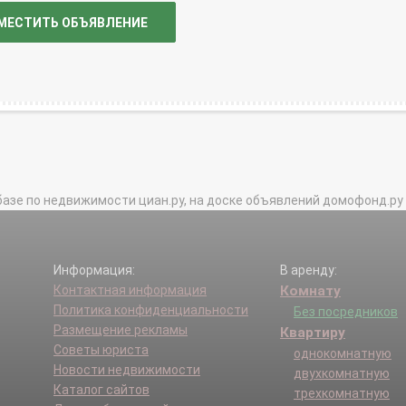
МЕСТИТЬ ОБЪЯВЛЕНИЕ
базе по недвижимости циан.ру, на доске объявлений домофонд.ру и в 
Информация:
В аренду:
Контактная информация
Комнату
Политика конфиденциальности
Без посредников
Размещение рекламы
Квартиру
Советы юриста
однокомнатную
Новости недвижимости
двухкомнатную
Каталог сайтов
трехкомнатную