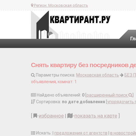
Регион:
Московская область
Гл
Снять квартиру без посредников д
Параметры поиска:
Московская область
БЕЗ 
объявления, комнат: 1
Найдено объявлений:
0
[
расширенный поиск
]
Сортировка:
по дате добавления
[
упорядочить 
[
-
избранное
|
-
показать на карте
]
Искать: |
предложения от агентств
|
в новострой