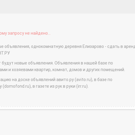
му запросу не найдено...
ые объявления, однокомнатную деревня Елизарово - сдать в арен
НТ.РУ
т будут новые объявления. Объявления в нашей базе по
и и хозяевами квартир, комнат, домов и других помещений.
ю на доске объявлений авито.ру (avito.ru), в базе по
domofond.ru), в газете из рук в руки (irr.ru).