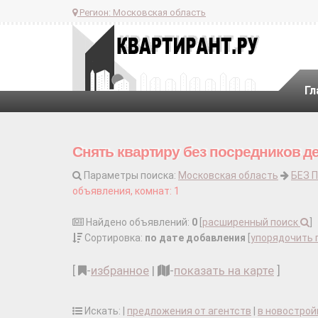
Регион:
Московская область
Гл
Снять квартиру без посредников д
Параметры поиска:
Московская область
БЕЗ 
объявления, комнат: 1
Найдено объявлений:
0
[
расширенный поиск
]
Сортировка:
по дате добавления
[
упорядочить 
[
-
избранное
|
-
показать на карте
]
Искать: |
предложения от агентств
|
в новострой