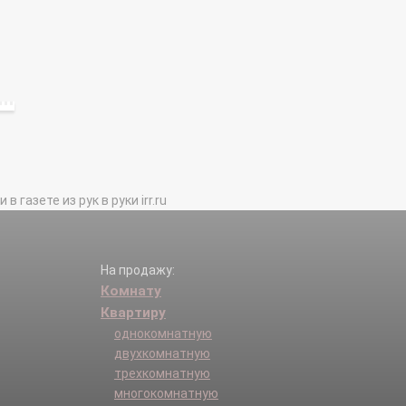
газете из рук в руки irr.ru
На продажу:
Комнату
Квартиру
однокомнатную
двухкомнатную
трехкомнатную
многокомнатную