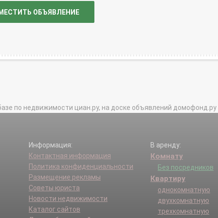
МЕСТИТЬ ОБЪЯВЛЕНИЕ
базе по недвижимости циан.ру, на доске объявлений домофонд.ру и в 
Информация:
В аренду:
Контактная информация
Комнату
Политика конфиденциальности
Без посредников
Размещение рекламы
Квартиру
Советы юриста
однокомнатную
Новости недвижимости
двухкомнатную
Каталог сайтов
трехкомнатную