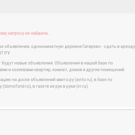
му запросу не найдено...
ые объявления, однокомнатную деревня Гигирево - сдать в аренду
НТ.РУ
т будут новые объявления. Объявления в нашей базе по
и и хозяевами квартир, комнат, домов и других помещений.
ю на доске объявлений авито.ру (avito.ru), в базе по
domofond.ru), в газете из рук в руки (irr.ru).