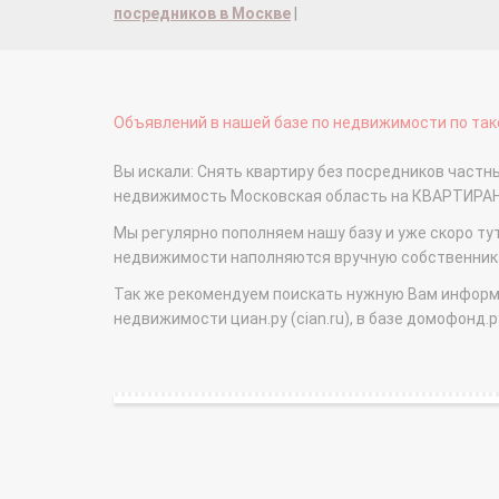
посредников в Москве
|
Объявлений в нашей базе по недвижимости по тако
Вы искали: Снять квартиру без посредников частн
недвижимость Московская область на КВАРТИРА
Мы регулярно пополняем нашу базу и уже скоро ту
недвижимости наполняются вручную собственникам
Так же рекомендуем поискать нужную Вам информаци
недвижимости циан.ру (cian.ru), в базе домофонд.ру (