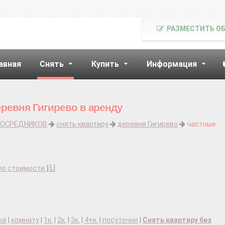
РАЗМЕСТИТЬ О
авная
Снять
Купить
Информация
еревня Гигирево в аренду
ПОСРЕДНИКОВ
снять квартиру
деревня Гигирево
частные
по стоимости
]
ке
|
комнату
|
1к.
|
2к.
|
3к.
|
4+к.
|
посуточно
|
Снять квартиру без