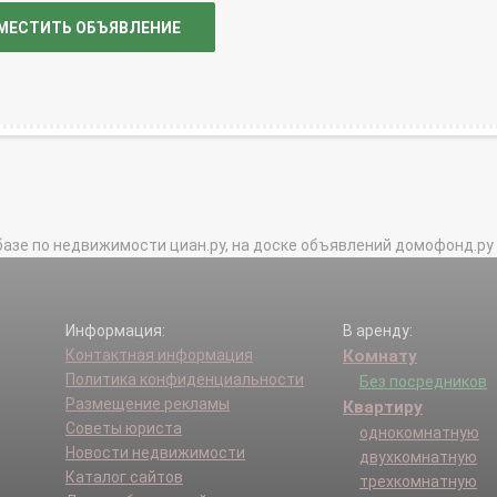
МЕСТИТЬ ОБЪЯВЛЕНИЕ
базе по недвижимости циан.ру, на доске объявлений домофонд.ру и в 
Информация:
В аренду:
Контактная информация
Комнату
Политика конфиденциальности
Без посредников
Размещение рекламы
Квартиру
Советы юриста
однокомнатную
Новости недвижимости
двухкомнатную
Каталог сайтов
трехкомнатную