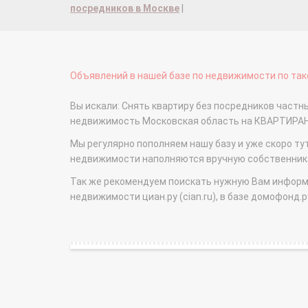
посредников в Москве
|
Объявлений в нашей базе по недвижимости по тако
Вы искали: Снять квартиру без посредников частн
недвижимость Московская область на КВАРТИРА
Мы регулярно пополняем нашу базу и уже скоро ту
недвижимости наполняются вручную собственникам
Так же рекомендуем поискать нужную Вам информаци
недвижимости циан.ру (cian.ru), в базе домофонд.ру (