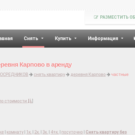
РАЗМЕСТИТЬ О
авная
Снять
Купить
Информация
еревня Карпово в аренду
ПОСРЕДНИКОВ
снять квартиру
деревня Карпово
частные
по стоимости
]
ке
|
комнату
|
1к.
|
2к.
|
3к.
|
4+к.
|
посуточно
|
Снять квартиру без