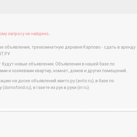
му запросу не найдено...
ые объявления, трехкомнатную деревня Карпово - сдать в аренду
НТ.РУ
т будут новые объявления. Объявления в нашей базе по
и и хозяевами квартир, комнат, домов и других помещений.
ю на доске объявлений авито.ру (avito.ru), в базе по
domofond.ru), в газете из рук в руки (irr.ru).