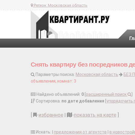
Регион:
Московская область
Гл
Снять квартиру без посредников д
Параметры поиска:
Московская область
БЕЗ 
объявления, комнат: 3
Найдено объявлений:
0
[
расширенный поиск
]
Сортировка:
по дате добавления
[
упорядочить 
[
-
избранное
|
-
показать на карте
]
Искать: |
предложения от агентств
|
в новострой