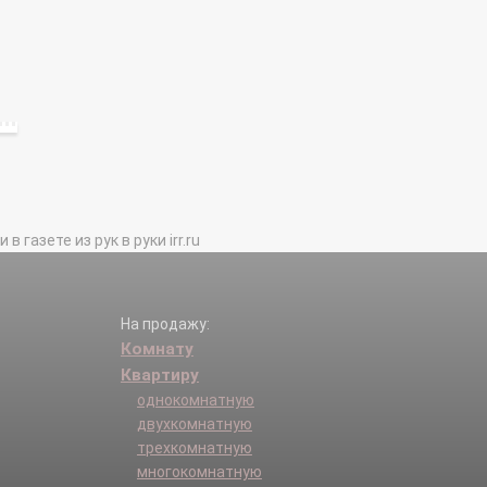
газете из рук в руки irr.ru
На продажу:
Комнату
Квартиру
однокомнатную
двухкомнатную
трехкомнатную
многокомнатную