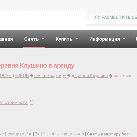
РАЗМЕСТИТЬ О
авная
Снять
Купить
Информация
еревня Клушино в аренду
ПОСРЕДНИКОВ
снять квартиру
деревня Клушино
частные
по стоимости
]
ке
|
комнату
|
1к.
|
2к.
|
3к.
|
4+к.
|
посуточно
|
Снять квартиру без