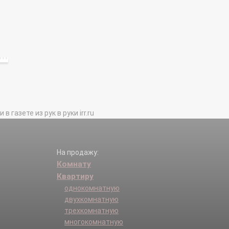
газете из рук в руки irr.ru
На продажу:
Комнату
Квартиру
однокомнатную
двухкомнатную
трехкомнатную
многокомнатную