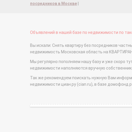
посредников в Москве
|
Объявлений в нашей базе по недвижимости по тако
Вы искали: Снять квартиру без посредников частн
недвижимость Московская область на КВАРТИРА
Мы регулярно пополняем нашу базу и уже скоро ту
недвижимости наполняются вручную собственникам
Так же рекомендуем поискать нужную Вам информаци
недвижимости циан.ру (cian.ru), в базе домофонд.ру (