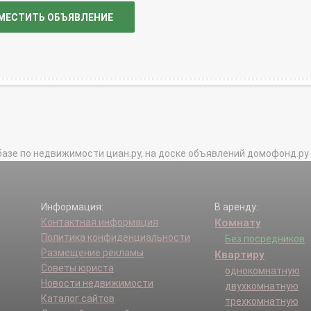
МЕСТИТЬ ОБЪЯВЛЕНИЕ
базе по недвижимости циан.ру, на доске объявлений домофонд.ру и в 
Информация:
В аренду:
Контактная информация
Комнату
Политика конфиденциальности
Без посредников
Размещение рекламы
Квартиру
Советы юриста
однокомнатную
Новости недвижимости
двухкомнатную
Каталог сайтов
трехкомнатную