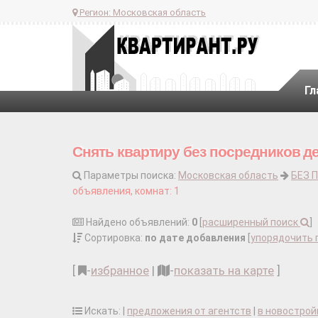
Регион:
Московская область
Гл
Снять квартиру без посредников д
Параметры поиска:
Московская область
БЕЗ 
объявления, комнат: 1
Найдено объявлений:
0
[
расширенный поиск
]
Сортировка:
по дате добавления
[
упорядочить 
[
-
избранное
|
-
показать на карте
]
Искать: |
предложения от агентств
|
в новострой