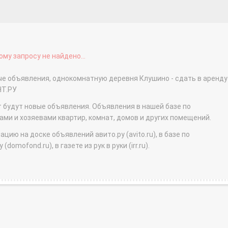
му запросу не найдено...
ые объявления, однокомнатную деревня Клушино - сдать в аренду
НТ.РУ
т будут новые объявления. Объявления в нашей базе по
и и хозяевами квартир, комнат, домов и других помещений.
ю на доске объявлений авито.ру (avito.ru), в базе по
domofond.ru), в газете из рук в руки (irr.ru).