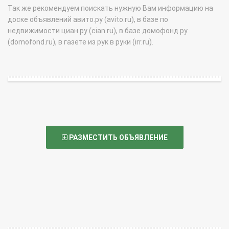
Так же рекомендуем поискать нужную Вам информацию на
доске объявлений авито.ру (avito.ru), в базе по
недвижимости циан.ру (cian.ru), в базе домофонд.ру
(domofond.ru), в газете из рук в руки (irr.ru).
РАЗМЕСТИТЬ ОБЪЯВЛЕНИЕ