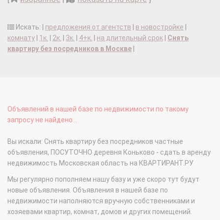
Искать: |
предложения от агентств
|
в новостройке
|
комнату
|
1к.
|
2к.
|
3к.
|
4+к.
|
на длительный срок
|
Снять
квартиру без посредников в Москве
|
Объявлений в нашей базе по недвижимости по такому
запросу не найдено...
Вы искали: Снять квартиру без посредников частные
объявления, ПОСУТОЧНО деревня Коньково - сдать в аренду
недвижимость Московская область на КВАРТИРАНТ.РУ
Мы регулярно пополняем нашу базу и уже скоро тут будут
новые объявления. Объявления в нашей базе по
недвижимости наполняются вручную собственниками и
хозяевами квартир, комнат, домов и других помещений.