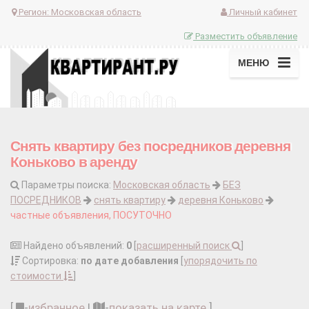
Регион:
Московская область
Личный кабинет
Разместить объявление
МЕНЮ
Снять квартиру без посредников деревня
Коньково в аренду
Параметры поиска:
Московская область
БЕЗ
ПОСРЕДНИКОВ
снять квартиру
деревня Коньково
частные объявления, ПОСУТОЧНО
Найдено объявлений:
0
[
расширенный поиск
]
Сортировка:
по дате добавления
[
упорядочить по
стоимости
]
[
-
избранное
|
-
показать на карте
]