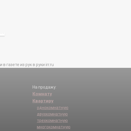
газете из рук в руки irr.ru
На продажу:
Комнату
Квартиру
однокомнатную
двухкомнатную
трехкомнатную
многокомнатную