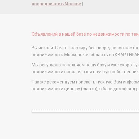
посредников в Москве
|
Объявлений в нашей базе по недвижимости по тако
Вы искали: Снять квартиру без посредников частн
недвижимость Московская область на КВАРТИРА
Мы регулярно пополняем нашу базу и уже скоро ту
недвижимости наполняются вручную собственникам
Так же рекомендуем поискать нужную Вам информаци
недвижимости циан.ру (cian.ru), в базе домофонд.ру (