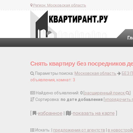
Регион:
Московская область
Гл
Снять квартиру без посредников д
Параметры поиска:
Московская область
БЕЗ 
объявления, комнат: 3
Найдено объявлений:
0
[
расширенный поиск
]
Сортировка:
по дате добавления
[
упорядочить 
[
-
избранное
|
-
показать на карте
]
Искать: |
предложения от агентств
|
в новострой