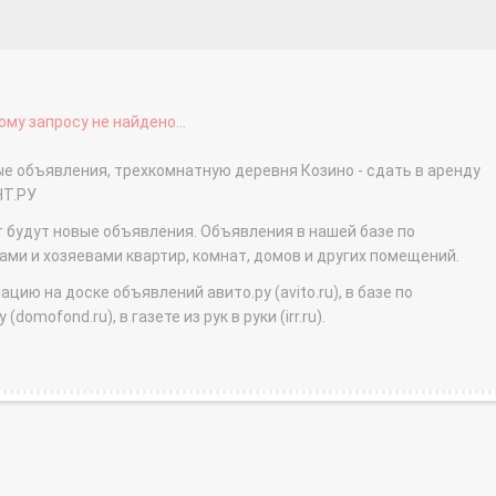
му запросу не найдено...
ые объявления, трехкомнатную деревня Козино - сдать в аренду
НТ.РУ
т будут новые объявления. Объявления в нашей базе по
и и хозяевами квартир, комнат, домов и других помещений.
ю на доске объявлений авито.ру (avito.ru), в базе по
domofond.ru), в газете из рук в руки (irr.ru).