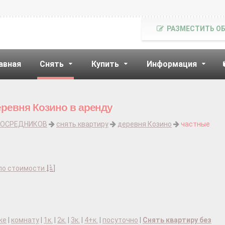
РАЗМЕСТИТЬ О
авная
Снять
Купить
Информация
еревня Козино в аренду
ПОСРЕДНИКОВ
снять квартиру
деревня Козино
частные
по стоимости
]
ке
|
комнату
|
1к.
|
2к.
|
3к.
|
4+к.
|
посуточно
|
Снять квартиру без