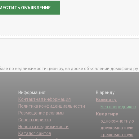
МЕСТИТЬ ОБЪЯВЛЕНИЕ
базе по недвижимости циан.ру, на доске объявлений домофонд.ру и в 
Информация:
В аренду:
Контактная информация
Комнату
Политика конфиденциальности
Без посредников
Размещение рекламы
Квартиру
Советы юриста
однокомнатную
Новости недвижимости
двухкомнатную
Каталог сайтов
трехкомнатную