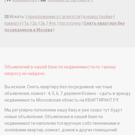
Искать: |
предложения от агентств
|
в новостройке
|
комнату
|
1к.
|
2к.
|
3к.
|
4+к.
|
посуточно
|
Снять квартиру без
посредников в Москве
|
Объявлений в нашей базе по недвижимости по такому
запросу не найдено...
Вы искали: Снять квартиру без посредников частные
объявления, комнат: 4, 5, 6, 7 деревня Козино - сдать в аренду
недвижимость Московская область на КВАРТИРАНТ.РУ
Мы регулярно пополняем нашу базу и уже скоро тут будут
новые объявления. Объявления в нашей базе по
недвижимости наполняются вручную собственниками и
хозяевами квартир, комнат, домов и других помещений.