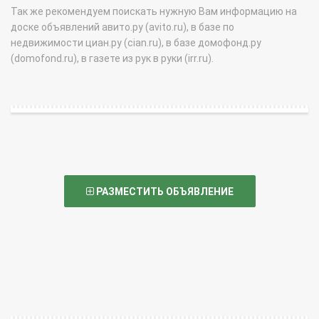
Так же рекомендуем поискать нужную Вам информацию на
доске объявлений авито.ру (avito.ru), в базе по
недвижимости циан.ру (cian.ru), в базе домофонд.ру
(domofond.ru), в газете из рук в руки (irr.ru).
РАЗМЕСТИТЬ ОБЪЯВЛЕНИЕ