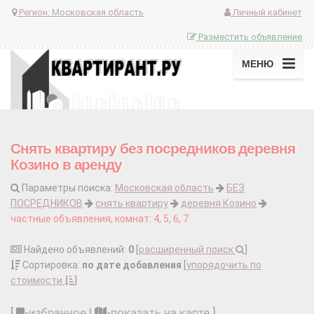
Регион:
Московская область
Личный кабинет
Разместить объявление
МЕНЮ
Снять квартиру без посредников деревня
Козино в аренду
Параметры поиска:
Московская область
БЕЗ
ПОСРЕДНИКОВ
снять квартиру
деревня Козино
частные объявления, комнат: 4, 5, 6, 7
Найдено объявлений:
0
[
расширенный поиск
]
Сортировка:
по дате добавления
[
упорядочить по
стоимости
]
[
-
избранное
|
-
показать на карте
]