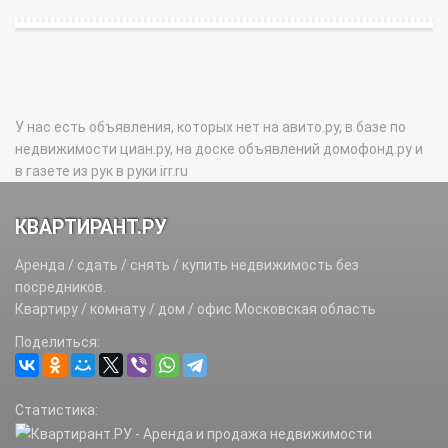
У нас есть объявления, которых нет на авито.ру, в базе по
недвижимости циан.ру, на доске объявлений домофонд.ру и
в газете из рук в руки irr.ru
КВАРТИРАНТ.РУ
Аренда / сдать / снять / купить недвижимость без
посредников.
Квартиру / комнату / дом / офис Московская область
Поделиться:
Статистика: