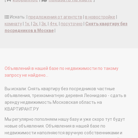
Искать: |
предложения от агентств
|
в новостройке
|
комнату
|
1к.
|
2к.
|
3к.
|
4+к.
|
посуточно
|
Снять квартиру без
посредников в Москве
|
Объявлений в нашей базе по недвижимости по такому
запросу не найдено...
Вы искали: Снять квартиру без посредников частные
объявления, трехкомнатную деревня Леонидово - сдать в
аренду недвижимость Московская область на
КВАРТИРАНТ.РУ
Мы регулярно пополняем нашу базу и уже скоро тут будут
новые объявления. Объявления в нашей базе по
недвижимости наполняются вручную собственниками и