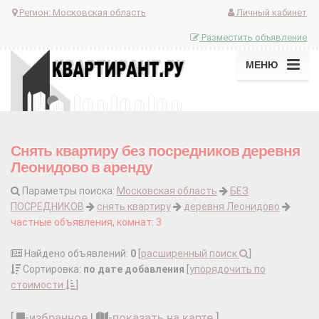
Регион:
Московская область
Личный кабинет
Разместить объявление
МЕНЮ
Снять квартиру без посредников деревня
Леонидово в аренду
Параметры поиска:
Московская область
БЕЗ
ПОСРЕДНИКОВ
снять квартиру
деревня Леонидово
частные объявления, комнат: 3
Найдено объявлений:
0
[
расширенный поиск
]
Сортировка:
по дате добавления
[
упорядочить по
стоимости
]
[
-
избранное
|
-
показать на карте
]