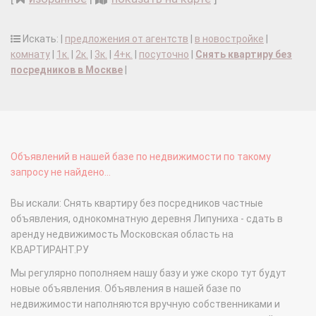
Искать: |
предложения от агентств
|
в новостройке
|
комнату
|
1к.
|
2к.
|
3к.
|
4+к.
|
посуточно
|
Снять квартиру без
посредников в Москве
|
Объявлений в нашей базе по недвижимости по такому
запросу не найдено...
Вы искали: Снять квартиру без посредников частные
объявления, однокомнатную деревня Липуниха - сдать в
аренду недвижимость Московская область на
КВАРТИРАНТ.РУ
Мы регулярно пополняем нашу базу и уже скоро тут будут
новые объявления. Объявления в нашей базе по
недвижимости наполняются вручную собственниками и