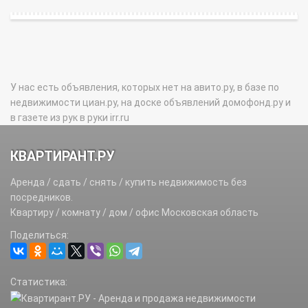
У нас есть объявления, которых нет на авито.ру, в базе по
недвижимости циан.ру, на доске объявлений домофонд.ру и
в газете из рук в руки irr.ru
КВАРТИРАНТ.РУ
Аренда / сдать / снять / купить недвижимость без
посредников.
Квартиру / комнату / дом / офис Московская область
Поделиться:
Статистика: