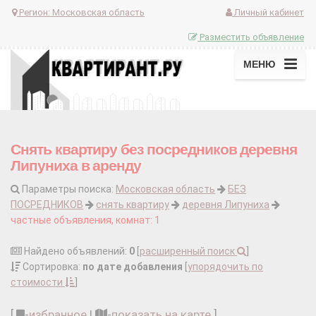
Регион:
Московская область
Личный кабинет
Разместить объявление
МЕНЮ
Снять квартиру без посредников деревня
Липуниха в аренду
Параметры поиска:
Московская область
БЕЗ
ПОСРЕДНИКОВ
снять квартиру
деревня Липуниха
частные объявления, комнат: 1
Найдено объявлений:
0
[
расширенный поиск
]
Сортировка:
по дате добавления
[
упорядочить по
стоимости
]
[
-
избранное
|
-
показать на карте
]