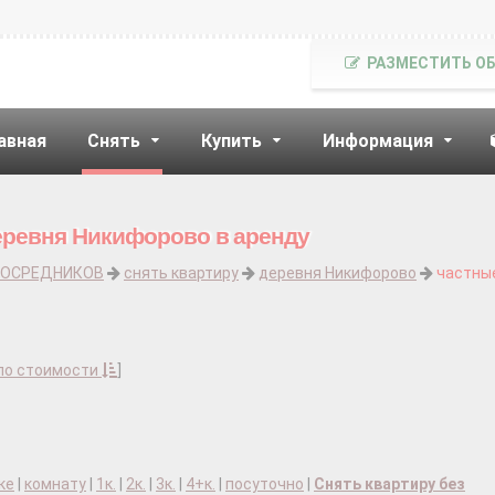
РАЗМЕСТИТЬ О
авная
Снять
Купить
Информация
еревня Никифорово в аренду
ПОСРЕДНИКОВ
снять квартиру
деревня Никифорово
частны
по стоимости
]
ке
|
комнату
|
1к.
|
2к.
|
3к.
|
4+к.
|
посуточно
|
Снять квартиру без