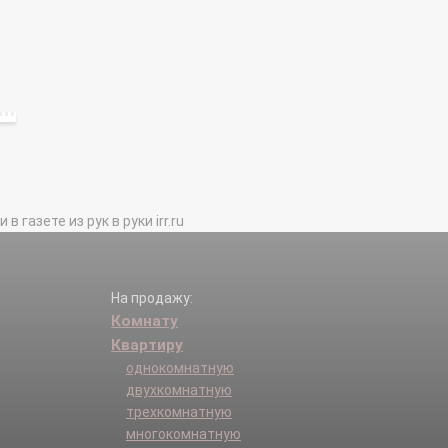
газете из рук в руки irr.ru
На продажу:
Комнату
Квартиру
однокомнатную
двухкомнатную
трехкомнатную
многокомнатную