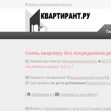
Регион:
Московская область
Гл
Снять квартиру без посредников д
Параметры поиска:
Московская область
БЕЗ 
объявления, комнат: 4, 5, 6, 7
Найдено объявлений:
0
[
расширенный поиск
]
Сортировка:
по дате добавления
[
упорядочить 
[
-
избранное
|
-
показать на карте
]
Искать: |
предложения от агентств
|
в новострой