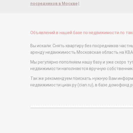
посредников в Москве
|
Объявлений в нашей базе по недвижимости по тако
Вы искали: Снять квартиру без посредников частные
аренду недвижимость Московская область на КВ
Мы регулярно пополняем нашу базу и уже скоро ту
недвижимости наполняются вручную собственникам
Так же рекомендуем поискать нужную Вам информаци
недвижимости циан.ру (cian.ru), в базе домофонд.ру (