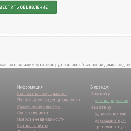
МЕСТИТЬ ОБЪЯВЛЕНИЕ
базе по недвижимости циан.ру, на доске объявлений домофонд.ру и в 
Информация:
В аренду:
Контактная информация
Комнату
Политика конфиденциальности
Без посредников
Размещение рекламы
Квартиру
Советы юриста
однокомнатную
Новости недвижимости
двухкомнатную
Каталог сайтов
трехкомнатную