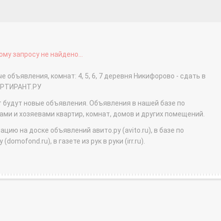
му запросу не найдено...
 объявления, комнат: 4, 5, 6, 7 деревня Никифорово - сдать в
АРТИРАНТ.РУ
т будут новые объявления. Объявления в нашей базе по
и и хозяевами квартир, комнат, домов и других помещений.
ю на доске объявлений авито.ру (avito.ru), в базе по
domofond.ru), в газете из рук в руки (irr.ru).