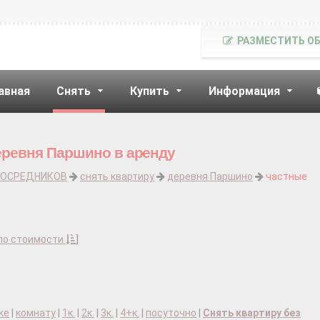
РАЗМЕСТИТЬ О
авная
Снять
Купить
Информация
еревня Паршино в аренду
ПОСРЕДНИКОВ
снять квартиру
деревня Паршино
частные
по стоимости
]
ке
|
комнату
|
1к.
|
2к.
|
3к.
|
4+к.
|
посуточно
|
Снять квартиру без