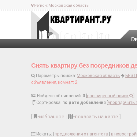
Регион:
Московская область
Гл
Снять квартиру без посредников д
Параметры поиска:
Московская область
БЕЗ 
объявления, комнат: 2
Найдено объявлений:
0
[
расширенный поиск
]
Сортировка:
по дате добавления
[
упорядочить 
[
-
избранное
|
-
показать на карте
]
Искать: |
предложения от агентств
|
в новострой