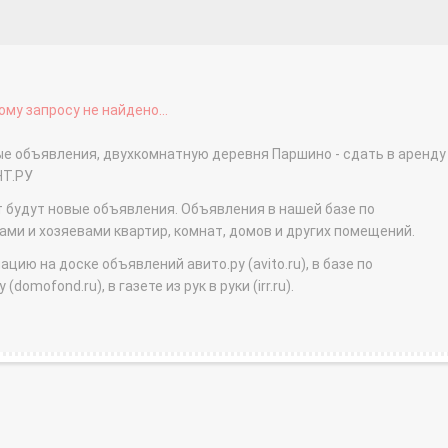
му запросу не найдено...
ые объявления, двухкомнатную деревня Паршино - сдать в аренду
НТ.РУ
т будут новые объявления. Объявления в нашей базе по
и и хозяевами квартир, комнат, домов и других помещений.
ю на доске объявлений авито.ру (avito.ru), в базе по
domofond.ru), в газете из рук в руки (irr.ru).