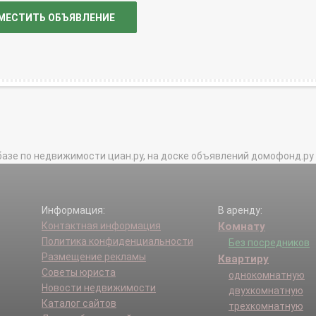
МЕСТИТЬ ОБЪЯВЛЕНИЕ
базе по недвижимости циан.ру, на доске объявлений домофонд.ру и в 
Информация:
В аренду:
Контактная информация
Комнату
Политика конфиденциальности
Без посредников
Размещение рекламы
Квартиру
Советы юриста
однокомнатную
Новости недвижимости
двухкомнатную
Каталог сайтов
трехкомнатную