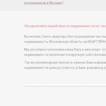
посредников в Москве
|
Объявлений в нашей базе по недвижимости по тако
Вы искали: Снять квартиру без посредников частн
недвижимость Московская область на КВАРТИРА
Мы регулярно пополняем нашу базу и уже скоро ту
недвижимости наполняются вручную собственникам
Так же рекомендуем поискать нужную Вам информаци
недвижимости циан.ру (cian.ru), в базе домофонд.ру (