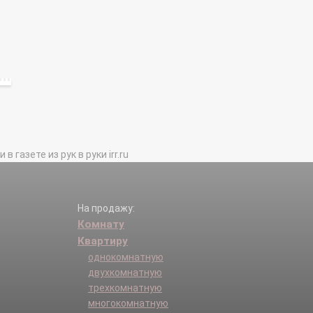
газете из рук в руки irr.ru
На продажу:
Комнату
Квартиру
однокомнатную
двухкомнатную
трехкомнатную
многокомнатную