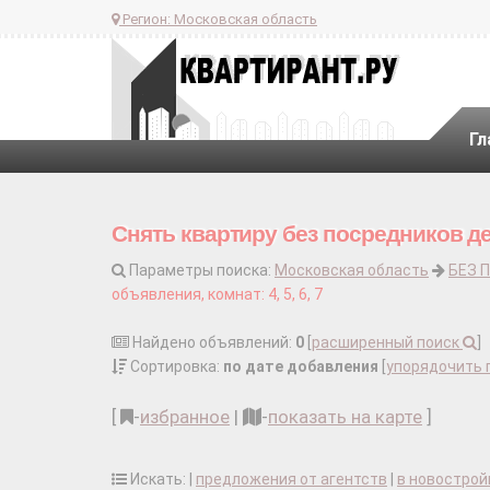
Регион:
Московская область
Гл
Снять квартиру без посредников д
Параметры поиска:
Московская область
БЕЗ 
объявления, комнат: 4, 5, 6, 7
Найдено объявлений:
0
[
расширенный поиск
]
Сортировка:
по дате добавления
[
упорядочить 
[
-
избранное
|
-
показать на карте
]
Искать: |
предложения от агентств
|
в новострой