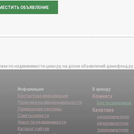
МЕСТИТЬ ОБЪЯВЛЕНИЕ
базе по недвижимости циан.ру, на доске объявлений домофонд.ру и в 
Информация:
В аренду:
Контактная информация
Комнату
Политика конфиденциальности
Без посредников
Размещение рекламы
Квартиру
Советы юриста
однокомнатную
Новости недвижимости
двухкомнатную
Каталог сайтов
трехкомнатную