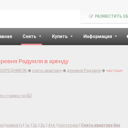
РАЗМЕСТИТЬ О
авная
Снять
Купить
Информация
еревня Радумля в аренду
ПОСРЕДНИКОВ
снять квартиру
деревня Радумля
частные
по стоимости
]
ке
|
комнату
|
1к.
|
2к.
|
3к.
|
4+к.
|
посуточно
|
Снять квартиру без