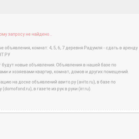
му запросу не найдено...
 объявления, комнат: 4, 5, 6, 7 деревня Радумля - сдать в аренду
НТ.РУ
т будут новые объявления. Объявления в нашей базе по
и и хозяевами квартир, комнат, домов и других помещений.
ю на доске объявлений авито.ру (avito.ru), в базе по
domofond.ru), в газете из рук в руки (irr.ru).