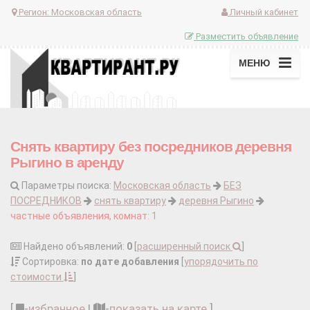
Регион:
Московская область
Личный кабинет
Разместить объявление
МЕНЮ
Снять квартиру без посредников деревня
Рыгино в аренду
Параметры поиска:
Московская область
БЕЗ
ПОСРЕДНИКОВ
снять квартиру
деревня Рыгино
частные объявления, комнат: 1
Найдено объявлений:
0
[
расширенный поиск
]
Сортировка:
по дате добавления
[
упорядочить по
стоимости
]
[
-
избранное
|
-
показать на карте
]