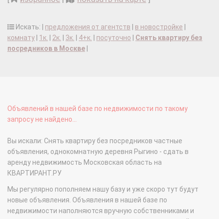
Искать: |
предложения от агентств
|
в новостройке
|
комнату
|
1к.
|
2к.
|
3к.
|
4+к.
|
посуточно
|
Снять квартиру без
посредников в Москве
|
Объявлений в нашей базе по недвижимости по такому
запросу не найдено...
Вы искали: Снять квартиру без посредников частные
объявления, однокомнатную деревня Рыгино - сдать в
аренду недвижимость Московская область на
КВАРТИРАНТ.РУ
Мы регулярно пополняем нашу базу и уже скоро тут будут
новые объявления. Объявления в нашей базе по
недвижимости наполняются вручную собственниками и