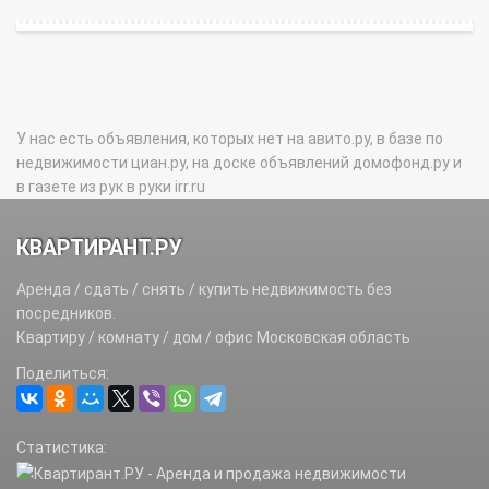
У нас есть объявления, которых нет на авито.ру, в базе по
недвижимости циан.ру, на доске объявлений домофонд.ру и
в газете из рук в руки irr.ru
КВАРТИРАНТ.РУ
Аренда / сдать / снять / купить недвижимость без
посредников.
Квартиру / комнату / дом / офис Московская область
Поделиться:
Статистика: