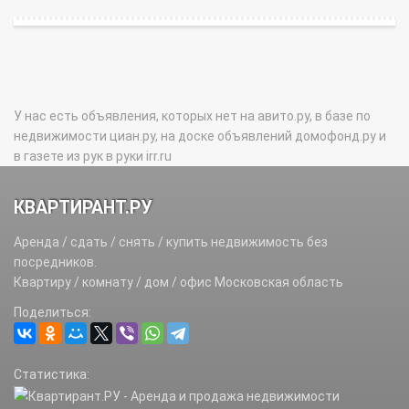
У нас есть объявления, которых нет на авито.ру, в базе по
недвижимости циан.ру, на доске объявлений домофонд.ру и
в газете из рук в руки irr.ru
КВАРТИРАНТ.РУ
Аренда / сдать / снять / купить недвижимость без
посредников.
Квартиру / комнату / дом / офис Московская область
Поделиться:
Статистика: