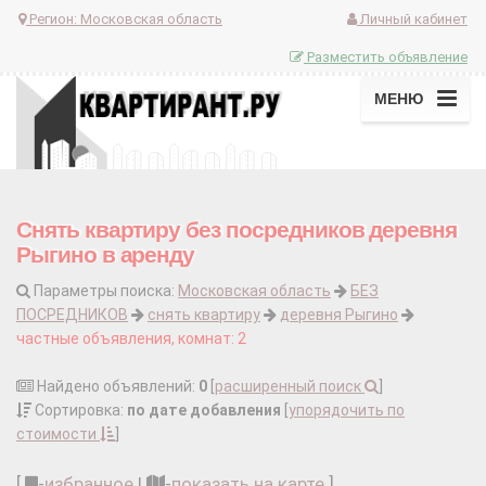
Регион:
Московская область
Личный кабинет
Разместить объявление
МЕНЮ
Снять квартиру без посредников деревня
Рыгино в аренду
Параметры поиска:
Московская область
БЕЗ
ПОСРЕДНИКОВ
снять квартиру
деревня Рыгино
частные объявления, комнат: 2
Найдено объявлений:
0
[
расширенный поиск
]
Сортировка:
по дате добавления
[
упорядочить по
стоимости
]
[
-
избранное
|
-
показать на карте
]