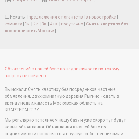
Искать: |
предложения от агентств
|
в новостройке
|
комнату
|
1к.
|
2к.
|
3к.
|
4+к.
|
посуточно
|
Снять квартиру без
посредников в Москве
|
Объявлений в нашей базе по недвижимости по такому
запросу не найдено...
Вы искали: Снять квартиру без посредников частные
объявления, двухкомнатную деревня Рыгино - сдать в
аренду недвижимость Московская область на
КВАРТИРАНТ.РУ
Мы регулярно пополняем нашу базу и уже скоро тут будут
новые объявления. Объявления в нашей базе по
недвижимости наполняются вручную собственниками и