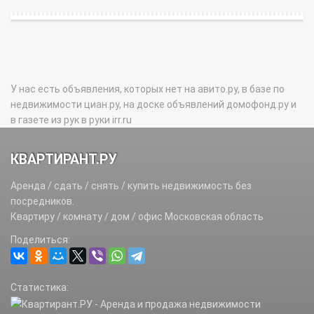
У нас есть объявления, которых нет на авито.ру, в базе по
недвижимости циан.ру, на доске объявлений домофонд.ру и
в газете из рук в руки irr.ru
КВАРТИРАНТ.РУ
Аренда / сдать / снять / купить недвижимость без
посредников.
Квартиру / комнату / дом / офис Московская область
Поделиться:
Статистика: