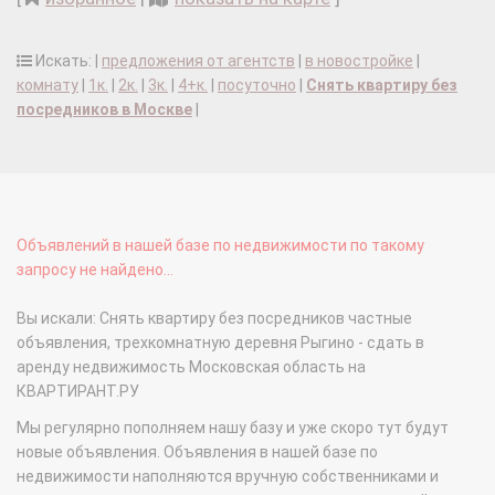
Искать: |
предложения от агентств
|
в новостройке
|
комнату
|
1к.
|
2к.
|
3к.
|
4+к.
|
посуточно
|
Снять квартиру без
посредников в Москве
|
Объявлений в нашей базе по недвижимости по такому
запросу не найдено...
Вы искали: Снять квартиру без посредников частные
объявления, трехкомнатную деревня Рыгино - сдать в
аренду недвижимость Московская область на
КВАРТИРАНТ.РУ
Мы регулярно пополняем нашу базу и уже скоро тут будут
новые объявления. Объявления в нашей базе по
недвижимости наполняются вручную собственниками и