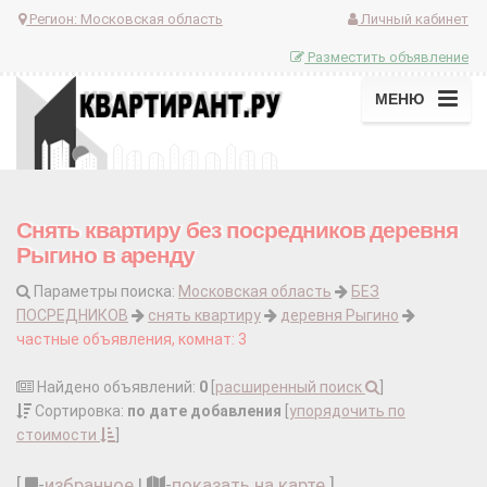
Регион:
Московская область
Личный кабинет
Разместить объявление
МЕНЮ
Снять квартиру без посредников деревня
Рыгино в аренду
Параметры поиска:
Московская область
БЕЗ
ПОСРЕДНИКОВ
снять квартиру
деревня Рыгино
частные объявления, комнат: 3
Найдено объявлений:
0
[
расширенный поиск
]
Сортировка:
по дате добавления
[
упорядочить по
стоимости
]
[
-
избранное
|
-
показать на карте
]