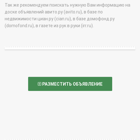
Так же рекомендуем поискать нужную Вам информацию на
доске объявлений авито.ру (avito.ru), в базе по
недвижимости циан.ру (cian.ru), в базе домофонд.ру
(domofond.ru), в газете из рук в руки (irr.ru).
РАЗМЕСТИТЬ ОБЪЯВЛЕНИЕ