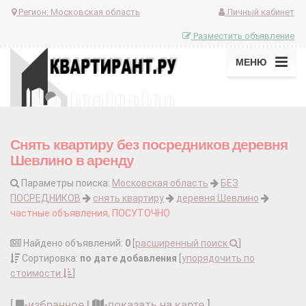
Регион:
Московская область
Личный кабинет
Разместить объявление
МЕНЮ
Снять квартиру без посредников деревня
Шевлино в аренду
Параметры поиска:
Московская область
БЕЗ
ПОСРЕДНИКОВ
снять квартиру
деревня Шевлино
частные объявления, ПОСУТОЧНО
Найдено объявлений:
0
[
расширенный поиск
]
Сортировка:
по дате добавления
[
упорядочить по
стоимости
]
[
-
избранное
|
-
показать на карте
]