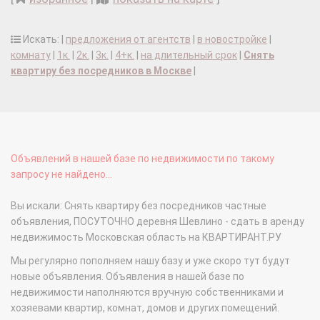
Искать: |
предложения от агентств
|
в новостройке
|
комнату
|
1к.
|
2к.
|
3к.
|
4+к.
|
на длительный срок
|
Снять
квартиру без посредников в Москве
|
Объявлений в нашей базе по недвижимости по такому
запросу не найдено...
Вы искали: Снять квартиру без посредников частные
объявления, ПОСУТОЧНО деревня Шевлино - сдать в аренду
недвижимость Московская область на КВАРТИРАНТ.РУ
Мы регулярно пополняем нашу базу и уже скоро тут будут
новые объявления. Объявления в нашей базе по
недвижимости наполняются вручную собственниками и
хозяевами квартир, комнат, домов и других помещений.