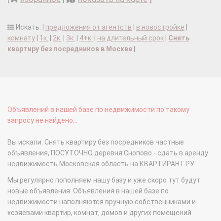
Искать: |
предложения от агентств
|
в новостройке
|
комнату
|
1к.
|
2к.
|
3к.
|
4+к.
|
на длительный срок
|
Снять
квартиру без посредников в Москве
|
Объявлений в нашей базе по недвижимости по такому
запросу не найдено...
Вы искали: Снять квартиру без посредников частные
объявления, ПОСУТОЧНО деревня Снопово - сдать в аренду
недвижимость Московская область на КВАРТИРАНТ.РУ
Мы регулярно пополняем нашу базу и уже скоро тут будут
новые объявления. Объявления в нашей базе по
недвижимости наполняются вручную собственниками и
хозяевами квартир, комнат, домов и других помещений.