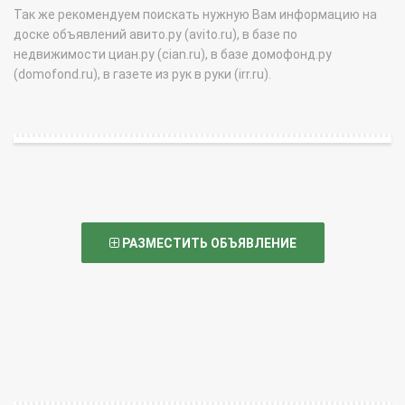
Так же рекомендуем поискать нужную Вам информацию на
доске объявлений авито.ру (avito.ru), в базе по
недвижимости циан.ру (cian.ru), в базе домофонд.ру
(domofond.ru), в газете из рук в руки (irr.ru).
РАЗМЕСТИТЬ ОБЪЯВЛЕНИЕ