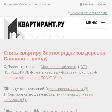
Регион:
Московская область
Личный кабинет
Разместить объявление
МЕНЮ
Снять квартиру без посредников деревня
Снопово в аренду
Параметры поиска:
Московская область
БЕЗ
ПОСРЕДНИКОВ
снять квартиру
деревня Снопово
частные объявления, ПОСУТОЧНО
Найдено объявлений:
0
[
расширенный поиск
]
Сортировка:
по дате добавления
[
упорядочить по
стоимости
]
[
-
избранное
|
-
показать на карте
]