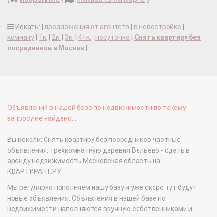
Искать: |
предложения от агентств
|
в новостройке
|
комнату
|
1к.
|
2к.
|
3к.
|
4+к.
|
посуточно
|
Снять квартиру без
посредников в Москве
|
Объявлений в нашей базе по недвижимости по такому
запросу не найдено...
Вы искали: Снять квартиру без посредников частные
объявления, трехкомнатную деревня Вельево - сдать в
аренду недвижимость Московская область на
КВАРТИРАНТ.РУ
Мы регулярно пополняем нашу базу и уже скоро тут будут
новые объявления. Объявления в нашей базе по
недвижимости наполняются вручную собственниками и