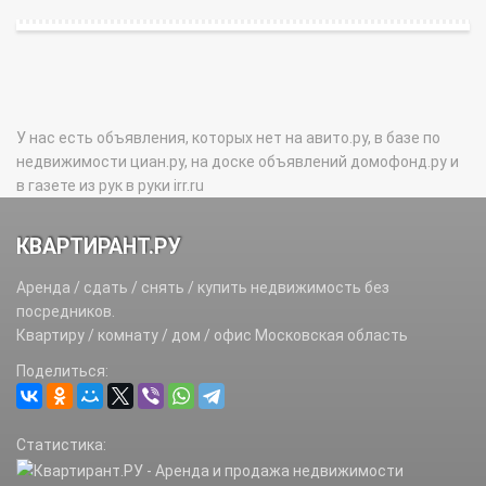
У нас есть объявления, которых нет на авито.ру, в базе по
недвижимости циан.ру, на доске объявлений домофонд.ру и
в газете из рук в руки irr.ru
КВАРТИРАНТ.РУ
Аренда / сдать / снять / купить недвижимость без
посредников.
Квартиру / комнату / дом / офис Московская область
Поделиться:
Статистика: