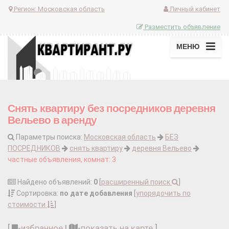
Регион:
Московская область
Личный кабинет
Разместить объявление
МЕНЮ
Снять квартиру без посредников деревня
Вельево в аренду
Параметры поиска:
Московская область
БЕЗ
ПОСРЕДНИКОВ
снять квартиру
деревня Вельево
частные объявления, комнат: 3
Найдено объявлений:
0
[
расширенный поиск
]
Сортировка:
по дате добавления
[
упорядочить по
стоимости
]
[
-
избранное
|
-
показать на карте
]