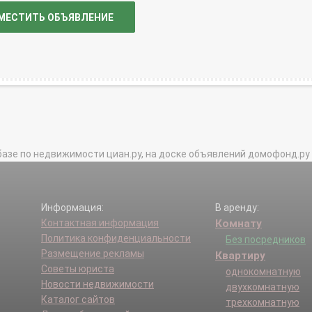
МЕСТИТЬ ОБЪЯВЛЕНИЕ
базе по недвижимости циан.ру, на доске объявлений домофонд.ру и в 
Информация:
В аренду:
Контактная информация
Комнату
Политика конфиденциальности
Без посредников
Размещение рекламы
Квартиру
Советы юриста
однокомнатную
Новости недвижимости
двухкомнатную
Каталог сайтов
трехкомнатную