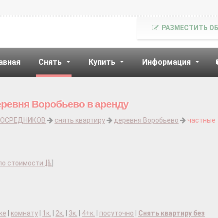
РАЗМЕСТИТЬ О
авная
Снять
Купить
Информация
еревня Воробьево в аренду
ПОСРЕДНИКОВ
снять квартиру
деревня Воробьево
частные
по стоимости
]
ке
|
комнату
|
1к.
|
2к.
|
3к.
|
4+к.
|
посуточно
|
Снять квартиру без