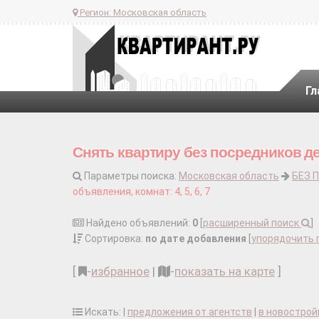
Регион:
Московская область
Гл
Снять квартиру без посредников д
Параметры поиска:
Московская область
БЕЗ 
объявления, комнат: 4, 5, 6, 7
Найдено объявлений:
0
[
расширенный поиск
]
Сортировка:
по дате добавления
[
упорядочить 
[
-
избранное
|
-
показать на карте
]
Искать: |
предложения от агентств
|
в новострой