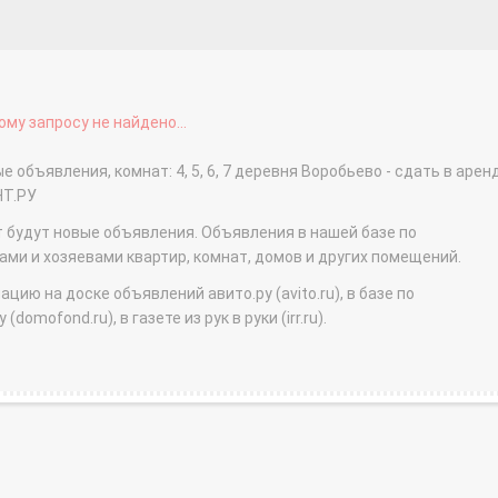
му запросу не найдено...
 объявления, комнат: 4, 5, 6, 7 деревня Воробьево - сдать в арен
НТ.РУ
т будут новые объявления. Объявления в нашей базе по
и и хозяевами квартир, комнат, домов и других помещений.
ю на доске объявлений авито.ру (avito.ru), в базе по
domofond.ru), в газете из рук в руки (irr.ru).