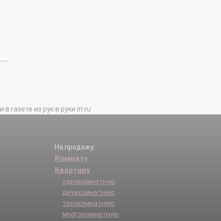
газете из рук в руки irr.ru
На продажу:
Комнату
Квартиру
однокомнатную
двухкомнатную
трехкомнатную
многокомнатную