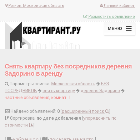
Регион:
Московская область
Личный кабинет
Разместить объявление
МЕНЮ
Снять квартиру без посредников деревня
Задорино в аренду
Параметры поиска:
Московская область
БЕЗ
ПОСРЕДНИКОВ
снять квартиру
деревня Задорино
частные объявления, комнат: 1
Найдено объявлений:
0
[
расширенный поиск
]
Сортировка:
по дате добавления
[
упорядочить по
стоимости
]
[
-
избранное
|
-
показать на карте
]