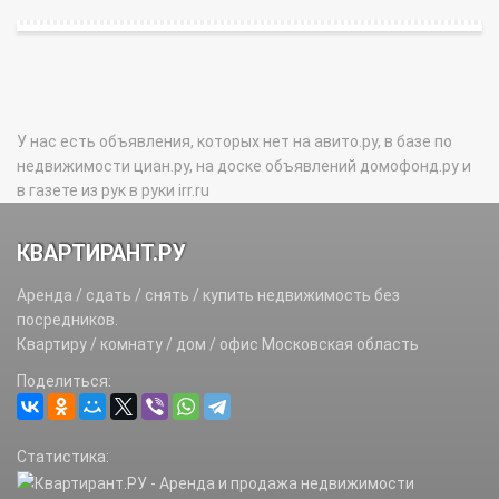
У нас есть объявления, которых нет на авито.ру, в базе по
недвижимости циан.ру, на доске объявлений домофонд.ру и
в газете из рук в руки irr.ru
КВАРТИРАНТ.РУ
Аренда / сдать / снять / купить недвижимость без
посредников.
Квартиру / комнату / дом / офис Московская область
Поделиться:
Статистика: