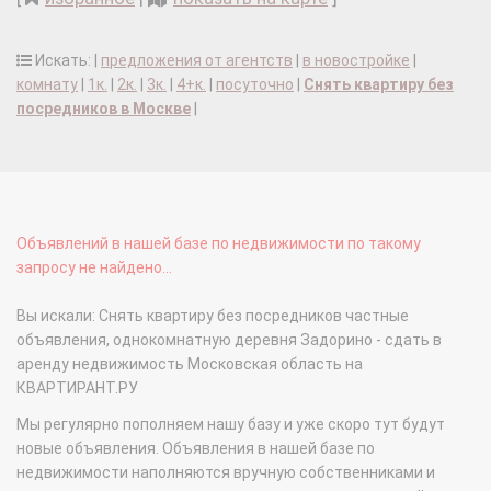
Искать: |
предложения от агентств
|
в новостройке
|
комнату
|
1к.
|
2к.
|
3к.
|
4+к.
|
посуточно
|
Снять квартиру без
посредников в Москве
|
Объявлений в нашей базе по недвижимости по такому
запросу не найдено...
Вы искали: Снять квартиру без посредников частные
объявления, однокомнатную деревня Задорино - сдать в
аренду недвижимость Московская область на
КВАРТИРАНТ.РУ
Мы регулярно пополняем нашу базу и уже скоро тут будут
новые объявления. Объявления в нашей базе по
недвижимости наполняются вручную собственниками и