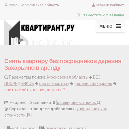
Регион:
Московская область
Личный кабинет
Разместить объявление
МЕНЮ
Снять квартиру без посредников деревня
Захарьино в аренду
Параметры поиска:
Московская область
БЕЗ
ПОСРЕДНИКОВ
снять квартиру
деревня Захарьино
частные объявления, комнат: 2
Найдено объявлений:
0
[
расширенный поиск
]
Сортировка:
по дате добавления
[
упорядочить по
стоимости
]
[
-
избранное
|
-
показать на карте
]