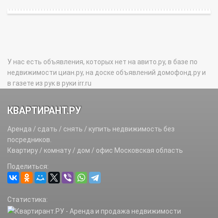
У нас есть объявления, которых нет на авито.ру, в базе по
недвижимости циан.ру, на доске объявлений домофонд.ру и
в газете из рук в руки irr.ru
КВАРТИРАНТ.РУ
Аренда / сдать / снять / купить недвижимость без
посредников.
Квартиру / комнату / дом / офис Московская область
Поделиться:
Статистика: