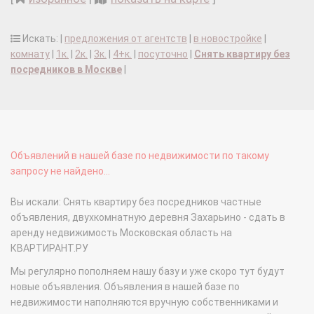
Искать: |
предложения от агентств
|
в новостройке
|
комнату
|
1к.
|
2к.
|
3к.
|
4+к.
|
посуточно
|
Снять квартиру без
посредников в Москве
|
Объявлений в нашей базе по недвижимости по такому
запросу не найдено...
Вы искали: Снять квартиру без посредников частные
объявления, двухкомнатную деревня Захарьино - сдать в
аренду недвижимость Московская область на
КВАРТИРАНТ.РУ
Мы регулярно пополняем нашу базу и уже скоро тут будут
новые объявления. Объявления в нашей базе по
недвижимости наполняются вручную собственниками и